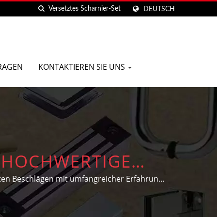
DEUTSCH
FRAGEN
KONTAKTIEREN SIE UNS
| HOCHWERTIGE
 TAIWAN | D&D
ten Beschlägen mit umfangreicher Erfahrung
den individuellen Bedürfnissen und Designs
.