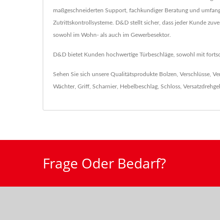
maßgeschneiderten Support, fachkundiger Beratung und umfangrei
Zutrittskontrollsysteme. D&D stellt sicher, dass jeder Kunde zuv
sowohl im Wohn- als auch im Gewerbesektor.
D&D bietet Kunden hochwertige Türbeschläge, sowohl mit fortschr
Sehen Sie sich unsere Qualitätsprodukte
Bolzen
,
Verschlüsse
,
Ve
Wächter
,
Griff
,
Scharnier
,
Hebelbeschlag
,
Schloss
,
Versatzdrehge
Frage Oder Bedarf?