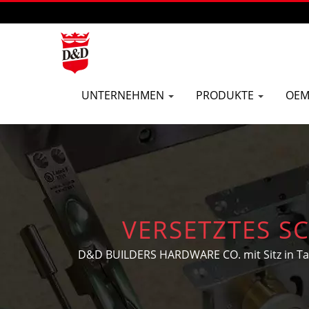
UNTERNEHMEN
PRODUKTE
OEM
VERSETZTES S
SCHIEBETÜRSC
D&D BUILDERS HARDWARE CO. mit Sitz in Tai
in der Produktion von OEM/ODM-Tür- und Fe