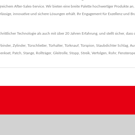
chem After-Sales-Service. Wir bieten eine breite Palette hochwertiger Produkte an,
erlässige, innovative und sichere Lösungen erhält. Ihr Engagement für Exzellenz und B
ittlicher Technologie als auch mit über 20 Jahren Erfahrung, und stellt sicher, dass
rbinder
,
Zylinder
,
Türschließer
,
Türhalter
,
Türknauf
,
Türspion
,
Staubdichter Schlag
,
Au
lenkset
,
Patch
,
Stange
,
Rollträger
,
Gleitrolle
,
Stopp
,
Streik
,
Verfolgen
,
Rohr
,
Fensterope