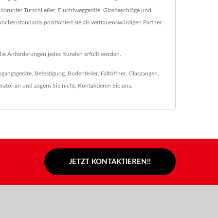
 darunter Türschließer, Fluchtweggeräte, Glasbeschläge und
ranchenstandards positioniert sie als vertrauenswürdigen Partner
 die Anforderungen jedes Kunden erfüllt werden.
sgangsgeräte
,
Befestigung
,
Bodenfeder
,
Faltöffner
,
Glaszangen
,
rator
an und zögern Sie nicht,
Kontaktieren Sie uns
.
JETZT KONTAKTIEREN!!