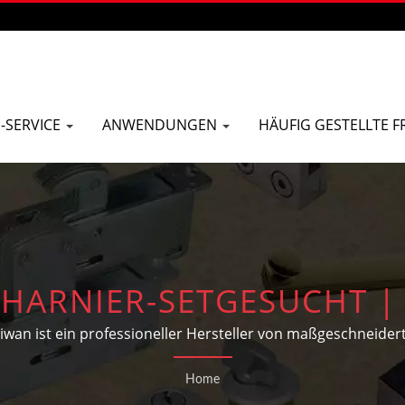
-SERVICE
ANWENDUNGEN
HÄUFIG GESTELLTE 
CHARNIER-SETGESUCHT 
HLIESSER HERSTELLER IN
wan ist ein professioneller Hersteller von maßgeschneider
nsterbeschlägen, Bauhardware und Automobilteilen gemäß 
BUILDERS HARDWARE CO
Home
der Kunden.