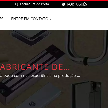
PORTUGUÊS
ES
ENTRE EM CONTATO
ABRICANTE DE
LTA QUALIDADE EM
lizado com rica experiência na produção de
 as necessidades e designs individuais dos
ARE CO.