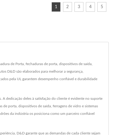
1
2
3
4
5
ura de Porta, fechaduras de porta, dispositivos de saída,
dutos D&D são elaborados para melhorar a segurança,
icados pela UL garantem desempenho confiável e durabilidade
 dedicação deles à satisfação do cliente é evidente no suporte
de porta, dispositivos de saída, ferragens de vidro e sistemas
adrões da indústria os posiciona como um parceiro confiável
xperiência, D&D garante que as demandas de cada cliente sejam