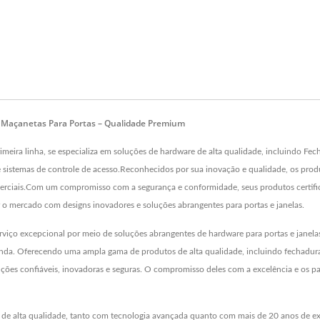
E Maçanetas Para Portas – Qualidade Premium
linha, se especializa em soluções de hardware de alta qualidade, incluindo Fechad
e sistemas de controle de acesso.Reconhecidos por sua inovação e qualidade, os pro
comerciais.Com um compromisso com a segurança e conformidade, seus produtos certif
ercado com designs inovadores e soluções abrangentes para portas e janelas.
xcepcional por meio de soluções abrangentes de hardware para portas e janelas. A
enda. Oferecendo uma ampla gama de produtos de alta qualidade, incluindo fechaduras 
uções confiáveis, inovadoras e seguras. O compromisso deles com a excelência e os p
a de alta qualidade, tanto com tecnologia avançada quanto com mais de 20 anos de e