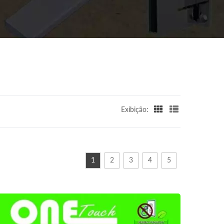
Exibição:
1
2
3
4
5