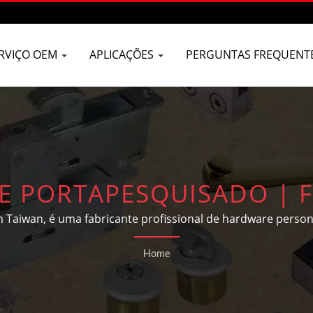
RVIÇO OEM
APLICAÇÕES
PERGUNTAS FREQUENT
E PORTAPESQUISADO | F
ORTA DESLIZANTE DE A
aiwan, é uma fabricante profissional de hardware persona
ardware de construção e peças automotivas de acordo com
 | D&D BUILDERS HARDW
Home
clientes.