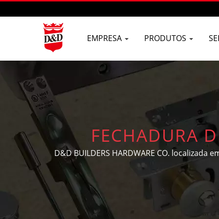
EMPRESA
PRODUTOS
SE
FECHADURA D
FECHADURAS DE P
D&D BUILDERS HARDWARE CO. localizada em T
hardware para portas e janelas OEM/ODM, h
TAIWAN