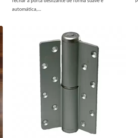
p
fechar a porta deslizante de forma suave e
automática,...