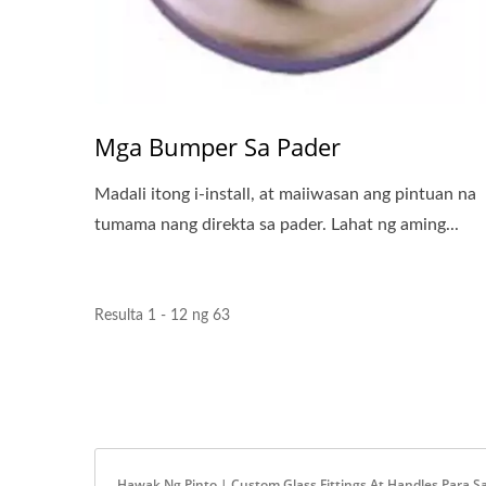
Mga Bumper Sa Pader
Madali itong i-install, at maiiwasan ang pintuan na
tumama nang direkta sa pader. Lahat ng aming...
Resulta 1 - 12 ng 63
Hawak Ng Pinto | Custom Glass Fittings At Handles Para S