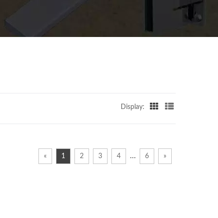
Display:
…
«
1
2
3
4
6
»