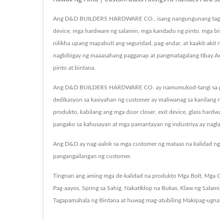
Ang D&D BUILDERS HARDWARE CO., isang nangungunang tagagawa 
device, mga hardware ng salamin, mga kandado ng pinto, mga bis
nilikha upang mapabuti ang seguridad, pag-andar, at kaakit-akit
nagbibigay ng maaasahang pagganap at pangmatagalang tibay
pinto at bintana.
Ang D&D BUILDERS HARDWARE CO. ay namumukod-tangi sa pagbib
dedikasyon sa kasiyahan ng customer ay maliwanag sa kanilang 
produkto, kabilang ang mga door closer, exit device, glass hard
pangako sa kahusayan at mga pamantayan ng industriya ay naglala
Ang D&D ay nag-aalok sa mga customer ng mataas na kalidad ng 
pangangailangan ng customer.
Tingnan ang aming mga de-kalidad na produkto
Mga Bolt
,
Mga C
Pag-aayos
,
Spring sa Sahig
,
Nakatiklop na Bukas
,
Klaw ng Salam
Tagapamahala ng Bintana
at huwag mag-atubiling
Makipag-ugna