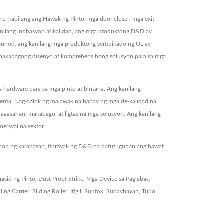
 kabilang ang Hawak ng Pinto, mga door closer, mga exit
kanilang inobasyon at kalidad, ang mga produktong D&D ay
agsunod, ang kanilang mga produktong sertipikado ng UL ay
akabagong disenyo at komprehensibong solusyon para sa mga
rdware para sa mga pinto at bintana. Ang kanilang
benta. Nag-aalok ng malawak na hanay ng mga de-kalidad na
 maaasahan, makabago, at ligtas na mga solusyon. Ang kanilang
ersyal na sektor.
taon ng karanasan, tinitiyak ng D&D na natutugunan ang bawat
asid ng Pinto
,
Dust Proof Strike
,
Mga Device sa Paglabas
,
ling Carrier
,
Sliding Roller
,
Itigil
,
Suntok
,
Subaybayan
,
Tubo
,