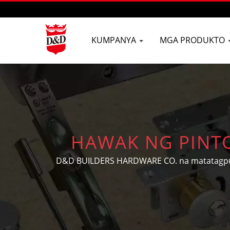
KUMPANYA
MGA PRODUKTO
HAWAK NG PINT
TAGAGAWA NG S
D&D BUILDERS HARDWARE CO. na matatagpua
sa paggawa ng OEM/ODM na hardware par