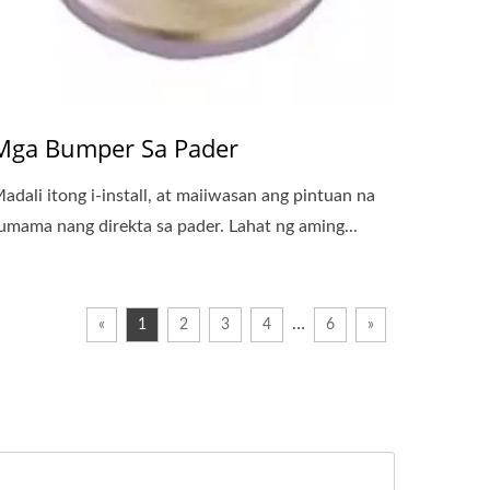
Mga Bumper Sa Pader
adali itong i-install, at maiiwasan ang pintuan na
umama nang direkta sa pader. Lahat ng aming...
…
«
1
2
3
4
6
»