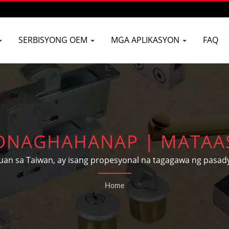
SERBISYONG OEM
MGA APLIKASYON
FAQ
ONAGHAHANAP | MATAAS
LIDING DOOR CLOSERS S
n sa Taiwan, ay isang propesyonal na tagagawa ng pasa
a sa pinto at bintana, hardware para sa gusali at mga ba
BUILDERS HARDWARE CO
Home
pangangailangan at disenyo ng mga customer.