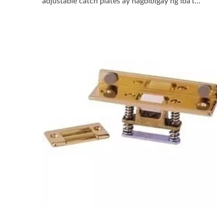
adjustable catch plates ay nagbibigay ng iba't...