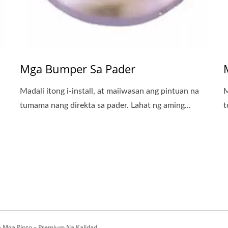
Mga Bumper Sa Pader
Madali itong i-install, at maiiwasan ang pintuan na
M
tumama nang direkta sa pader. Lahat ng aming...
t
a Mga Pinto – Premium Na Kalidad