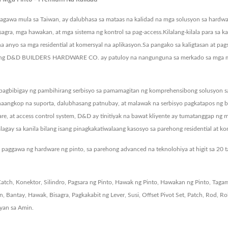
mula sa Taiwan, ay dalubhasa sa mataas na kalidad na mga solusyon sa hardware,
agra, mga hawakan, at mga sistema ng kontrol sa pag-access.Kilalang-kilala para sa 
 na anyo sa mga residential at komersyal na aplikasyon.Sa pangako sa kaligtasan at p
.Ang D&D BUILDERS HARDWARE CO. ay patuloy na nangunguna sa merkado sa mga m
igay ng pambihirang serbisyo sa pamamagitan ng komprehensibong solusyon sa ha
naangkop na suporta, dalubhasang patnubay, at malawak na serbisyo pagkatapos ng 
ware, at access control system, D&D ay tinitiyak na bawat kliyente ay tumatanggap ng
gay sa kanila bilang isang pinagkakatiwalaang kasosyo sa parehong residential at kom
paggawa ng hardware ng pinto, sa parehong advanced na teknolohiya at higit sa 20 
atch
,
Konektor
,
Silindro
,
Pagsara ng Pinto
,
Hawak ng Pinto
,
Hawakan ng Pinto
,
Tagam
in
,
Bantay
,
Hawak
,
Bisagra
,
Pagkakabit ng Lever
,
Susi
,
Offset Pivot Set
,
Patch
,
Rod
,
Rol
yan sa Amin
.