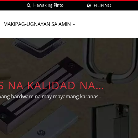
FILIPINO
MAKIPAG-UGNAYAN SA AMIN
 NA KALIDAD NA
A TAIWAN | D&D
dyang hardware na may mayamang karanasan
hagi ng sasakyan ayon sa indibidwal na
.