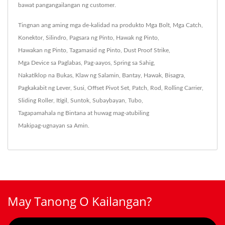
bawat pangangailangan ng customer.
Tingnan ang aming mga de-kalidad na produkto
Mga Bolt
,
Mga Catch
,
Konektor
,
Silindro
,
Pagsara ng Pinto
,
Hawak ng Pinto
,
Hawakan ng Pinto
,
Tagamasid ng Pinto
,
Dust Proof Strike
,
Mga Device sa Paglabas
,
Pag-aayos
,
Spring sa Sahig
,
Nakatiklop na Bukas
,
Klaw ng Salamin
,
Bantay
,
Hawak
,
Bisagra
,
Pagkakabit ng Lever
,
Susi
,
Offset Pivot Set
,
Patch
,
Rod
,
Rolling Carrier
,
Sliding Roller
,
Itigil
,
Suntok
,
Subaybayan
,
Tubo
,
Tagapamahala ng Bintana
at huwag mag-atubiling
Makipag-ugnayan sa Amin
.
May Tanong O Kailangan?