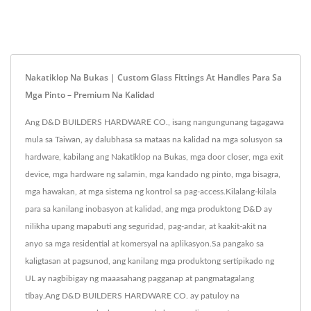
Nakatiklop Na Bukas | Custom Glass Fittings At Handles Para Sa
Mga Pinto – Premium Na Kalidad
Ang D&D BUILDERS HARDWARE CO., isang nangungunang tagagawa
mula sa Taiwan, ay dalubhasa sa mataas na kalidad na mga solusyon sa
hardware, kabilang ang Nakatiklop na Bukas, mga door closer, mga exit
device, mga hardware ng salamin, mga kandado ng pinto, mga bisagra,
mga hawakan, at mga sistema ng kontrol sa pag-access.Kilalang-kilala
para sa kanilang inobasyon at kalidad, ang mga produktong D&D ay
nilikha upang mapabuti ang seguridad, pag-andar, at kaakit-akit na
anyo sa mga residential at komersyal na aplikasyon.Sa pangako sa
kaligtasan at pagsunod, ang kanilang mga produktong sertipikado ng
UL ay nagbibigay ng maaasahang pagganap at pangmatagalang
tibay.Ang D&D BUILDERS HARDWARE CO. ay patuloy na