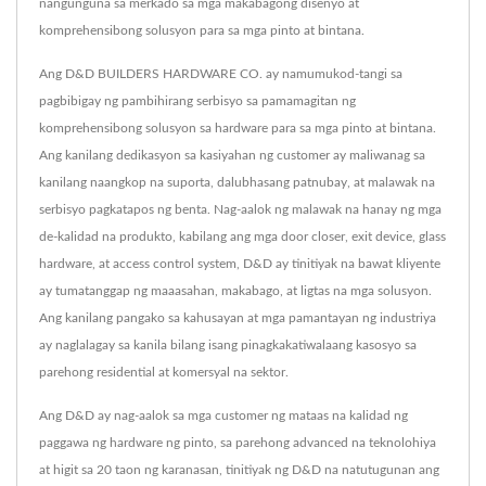
nangunguna sa merkado sa mga makabagong disenyo at
komprehensibong solusyon para sa mga pinto at bintana.
Ang D&D BUILDERS HARDWARE CO. ay namumukod-tangi sa
pagbibigay ng pambihirang serbisyo sa pamamagitan ng
komprehensibong solusyon sa hardware para sa mga pinto at bintana.
Ang kanilang dedikasyon sa kasiyahan ng customer ay maliwanag sa
kanilang naangkop na suporta, dalubhasang patnubay, at malawak na
serbisyo pagkatapos ng benta. Nag-aalok ng malawak na hanay ng mga
de-kalidad na produkto, kabilang ang mga door closer, exit device, glass
hardware, at access control system, D&D ay tinitiyak na bawat kliyente
ay tumatanggap ng maaasahan, makabago, at ligtas na mga solusyon.
Ang kanilang pangako sa kahusayan at mga pamantayan ng industriya
ay naglalagay sa kanila bilang isang pinagkakatiwalaang kasosyo sa
parehong residential at komersyal na sektor.
Ang D&D ay nag-aalok sa mga customer ng mataas na kalidad ng
paggawa ng hardware ng pinto, sa parehong advanced na teknolohiya
at higit sa 20 taon ng karanasan, tinitiyak ng D&D na natutugunan ang