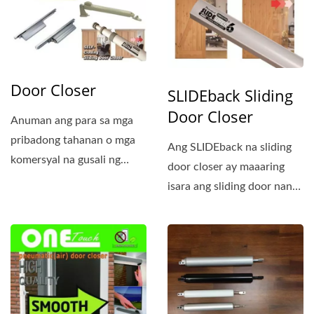
Door Closer
SLIDEback Sliding
Door Closer
Anuman ang para sa mga
pribadong tahanan o mga
Ang SLIDEback na sliding
komersyal na gusali ng
door closer ay maaaring
opisina, ang mga door...
isara ang sliding door nang
maayos at awtomatiko,...