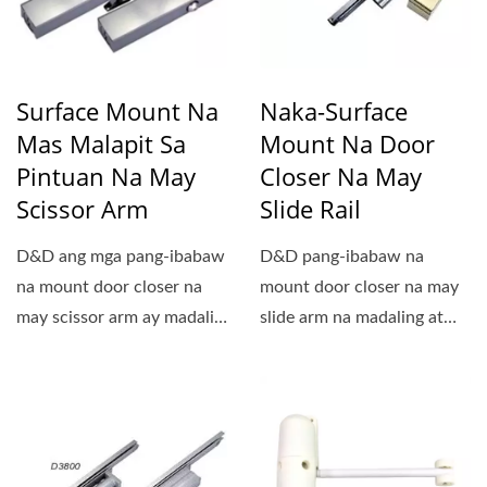
Surface Mount Na
Naka-Surface
Mas Malapit Sa
Mount Na Door
Pintuan Na May
Closer Na May
Scissor Arm
Slide Rail
D&D ang mga pang-ibabaw
D&D pang-ibabaw na
na mount door closer na
mount door closer na may
may scissor arm ay madali
slide arm na madaling at
at mabilis na i-install...
mabilis na i-install sa
pinto...