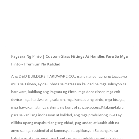
Pagsara Ng Pinto | Custom Glass Fittings At Handles Para Sa Mga
Pinto – Premium Na Kalidad
Ang D&D BUILDERS HARDWARE CO., isang nangungunang tagagawa
mula sa Taiwan, ay dalubhasa sa mataas na kalidad na mga solusyon sa
hardware, kabilang ang Pagsara ng Pinto, mga door closer, mga exit
device, mga hardware ng salamin, mga kandado ng pinto, mga bisagra,
mga hawakan, at mga sistema ng kontrol sa pag-access.Kilalang-kilala
para sa kanilang inobasyon at kalidad, ang mga produktong D&D ay
nilikha upang mapabuti ang seguridad, pag-andar, at kaakit-akit na
anyo sa mga residential at komersyal na aplikasyon.Sa pangako sa
kaligtasan at pagsunod, ang kanilang mga produktong sertipikado ng