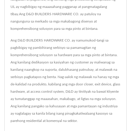
UL ay nagbibigay ng maaasahang pagganap at pangmatagalang
tibay.Ang D&D BUILDERS HARDWARE CO. ay patuloy na
nangunguna sa merkado sa mga makabagong disenyo at
komprehensibong solusyon para sa mga pinto at bintana.
Ang D&D BUILDERS HARDWARE CO. ay namumukod-tangi sa
pagbibigay ng pambihirang serbisyo sa pamamagitan ng
komprehensibong solusyon sa hardware para sa mga pinto at bintana.
Ang kanilang dedikasyon sa kasiyahan ng customer ay maliwanag sa
kanilang naangkop na suporta, dalubhasang patnubay, at malawak na
serbisyo pagkatapos ng benta. Nag-aalok ng malawak na hanay ng mga
de-kalidad na produkto, kabilang ang mga door closer, exit device, glass
hardware, at access control system, D&D ay tinitiyak na bawat kliyente
ay tumatanggap ng maaasahan, makabago, at ligtas na mga solusyon.
Ang kanilang pangako sa kahusayan at mga pamantayan ng industriya
ay naglalagay sa kanila bilang isang pinagkakatiwalaang kasosyo sa
parehong residential at komersyal na sektor.