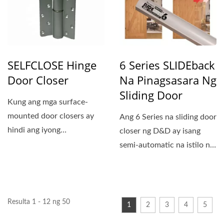
SELFCLOSE Hinge
6 Series SLIDEback
Door Closer
Na Pinagsasara Ng
Sliding Door
Kung ang mga surface-
mounted door closers ay
Ang 6 Series na sliding door
hindi ang iyong
closer ng D&D ay isang
kagustuhan, ang
semi-automatic na istilo ng
SELFCLOSE Hinge...
door closer....
Resulta 1 - 12 ng 50
1
2
3
4
5