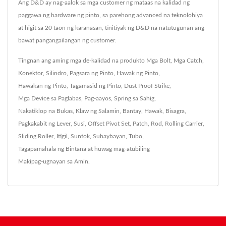
Ang D&D ay nag-aalok sa mga customer ng mataas na kalidad ng
paggawa ng hardware ng pinto, sa parehong advanced na teknolohiya
at higit sa 20 taon ng karanasan, tinitiyak ng D&D na natutugunan ang
bawat pangangailangan ng customer.
Tingnan ang aming mga de-kalidad na produkto
Mga Bolt
,
Mga Catch
,
Konektor
,
Silindro
,
Pagsara ng Pinto
,
Hawak ng Pinto
,
Hawakan ng Pinto
,
Tagamasid ng Pinto
,
Dust Proof Strike
,
Mga Device sa Paglabas
,
Pag-aayos
,
Spring sa Sahig
,
Nakatiklop na Bukas
,
Klaw ng Salamin
,
Bantay
,
Hawak
,
Bisagra
,
Pagkakabit ng Lever
,
Susi
,
Offset Pivot Set
,
Patch
,
Rod
,
Rolling Carrier
,
Sliding Roller
,
Itigil
,
Suntok
,
Subaybayan
,
Tubo
,
Tagapamahala ng Bintana
at huwag mag-atubiling
Makipag-ugnayan sa Amin
.