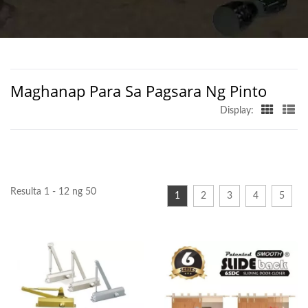
CLOSERS SA TAIWAN |
D&D BUILDERS
HARDWARE CO.
Maghanap Para Sa Pagsara Ng Pinto
Display:
Resulta 1 - 12 ng 50
1
2
3
4
5