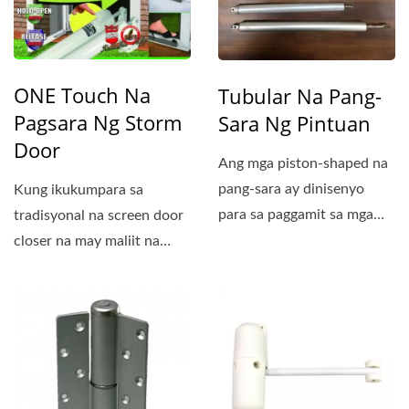
ONE Touch Na
Tubular Na Pang-
Pagsara Ng Storm
Sara Ng Pintuan
Door
Ang mga piston-shaped na
pang-sara ay dinisenyo
Kung ikukumpara sa
para sa paggamit sa mga
tradisyonal na screen door
pintuan na bumubukas...
closer na may maliit na
metal washer sa rod
upang...