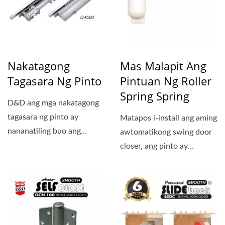
Nakatagong
Mas Malapit Ang
Tagasara Ng Pinto
Pintuan Ng Roller
Spring Spring
D&D ang mga nakatagong
tagasara ng pinto ay
Matapos i-install ang aming
nananatiling buo ang
awtomatikong swing door
katawan at riles na hindi...
closer, ang pinto ay
maaaring magsara nang...