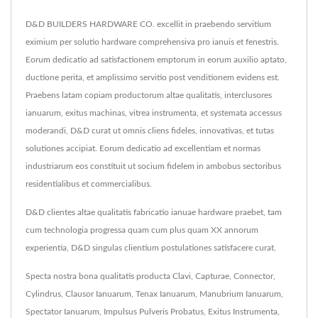
D&D BUILDERS HARDWARE CO. excellit in praebendo servitium
eximium per solutio hardware comprehensiva pro ianuis et fenestris.
Eorum dedicatio ad satisfactionem emptorum in eorum auxilio aptato,
ductione perita, et amplissimo servitio post venditionem evidens est.
Praebens latam copiam productorum altae qualitatis, interclusores
ianuarum, exitus machinas, vitrea instrumenta, et systemata accessus
moderandi, D&D curat ut omnis cliens fideles, innovativas, et tutas
solutiones accipiat. Eorum dedicatio ad excellentiam et normas
industriarum eos constituit ut socium fidelem in ambobus sectoribus
residentialibus et commercialibus.
D&D clientes altae qualitatis fabricatio ianuae hardware praebet, tam
cum technologia progressa quam cum plus quam XX annorum
experientia, D&D singulas clientium postulationes satisfacere curat.
Specta nostra bona qualitatis producta
Clavi
,
Capturae
,
Connector
,
Cylindrus
,
Clausor Ianuarum
,
Tenax Ianuarum
,
Manubrium Ianuarum
,
Spectator Ianuarum
,
Impulsus Pulveris Probatus
,
Exitus Instrumenta
,