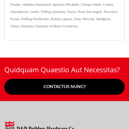
Fixatio
,
Vertebra Pavimenti
,
Aperitor Plicabilis
,
Clamps Vitrei
,
Custos
,
Manubrium
,
Cardo
,
Fitting Levatoris
,
Clavis
,
Pivot Set cinguli
,
Punctum
,
Funes
,
Rolling Portitorem
,
Rotula Lapsus
,
Siste
,
Percute
,
Vestigium
,
Tubus
,
Fenestra Operator
et libere
Contactus
.
Quidquam Quaestio Aut Necessitas?
CONTACTUS NUNC!!