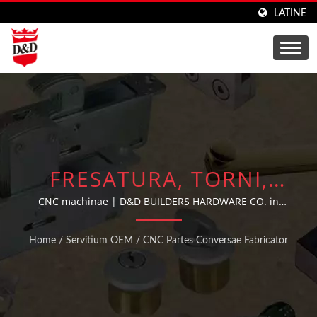
LATINE
FRESATURA, TORNI,
MACHINATIO |
CNC machinae | D&D BUILDERS HARDWARE CO. in
Taiwan sita, est professionalis fabricator hardware
SUMMUS SUPPLICATOR
consuetudinis cum ampla experientia in producendis
Home
/
Servitium OEM
/
CNC Partes Conversae Fabricator
hardware ianuae et fenestrae OEM/ODM, hardware
MORTUORUM CLAVIUM
aedificii et partibus automotive secundum necessitates
ET SECURITATIS
et consilia singulorum clientium.