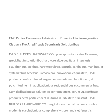
CNC Partes Conversae Fabricator | Provecta Electromagnetica
Claustra Pro Amplificatis Securitatis Solutionibus
D&D BUILDERS HARDWARE CO., praecipuus fabricator Taiwensis,
specializat in solutionibus hardware altae qualitatis, interclusis
clauditoribus, exitibus, hardware vitreo, serruris, cardinibus, manibus, et
systematibus accessus. Famosa pro innovatione et qualitate, D&D
producta conficiuntur ad augendam securitatem, functionem, et
pulchritudinem in applicationibus residentialibus et commercialibus.
Cum dedicatione ad salutem et conformitatem, eorum UL-certificata
producta certa perficiendi et diuturna durabilitate praestant. D&D
BUILDERS HARDWARE CO. pergit ducere mercatum cum consiliis
modernis et solutionibus comprehensivis pro ianuis et fenestris.