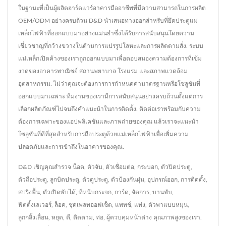
ในฐานะที่เป็นผู้ผลิตฮาร์ดแวร์อาคารมืออาชีพที่มีความสามารถในการผลิต
OEM/ODM อย่างครบถ้วน D&D นำเสนอทางออกสำหรับที่ยึดประตูแม่
เหล็กไฟฟ้าที่ออกแบบมาอย่างแม่นยำซึ่งได้รับการสนับสนุนโดยความ
เชี่ยวชาญที่กว้างขวางในด้านการแปรรูปโลหะและการผลิตตามสั่ง. ระบบ
แม่เหล็กเปิดค้างของเราถูกออกแบบมาเพื่อตอบสนองความต้องการที่เข้ม
งวดของอาคารพาณิชย์ สถานพยาบาล โรงแรม และสภาพแวดล้อม
อุตสาหกรรม. ไม่ว่าคุณจะต้องการการกำหนดค่ามาตรฐานหรือโซลูชันที่
ออกแบบมาเฉพาะ ทีมงานของเรามีการสนับสนุนอย่างครบถ้วนตั้งแต่การ
เลือกผลิตภัณฑ์ไปจนถึงคำแนะนำในการติดตั้ง. ติดต่อเราพร้อมกับความ
ต้องการเฉพาะของแอปพลิเคชันและภาพถ่ายของคุณ แล้วเราจะแนะนำ
โซลูชันที่ดีที่สุดสำหรับการถือประตูด้วยแม่เหล็กไฟฟ้าเพื่อเพิ่มความ
ปลอดภัยและการเข้าถึงในอาคารของคุณ.
D&D เชิญคุณสำรวจ
น็อต
,
ตัวจับ
,
ตัวเชื่อมต่อ
,
กระบอก
,
ตัวปิดประตู
,
ตัวถือประตู
,
ลูกบิดประตู
,
ตัวดูประตู
,
ตัวป้องกันฝุ่น
,
อุปกรณ์ออก
,
การติดตั้ง
,
สปริงพื้น
,
ตัวเปิดพับได้
,
ที่หนีบกระจก
,
การ์ด
,
จัดการ
,
บานพับ
,
ฟิตติ้งเลเวอร์
,
ล็อค
,
ชุดเพลทออฟเซ็ต
,
แพทช์
,
แท่ง
,
ตัวพาแบบหมุน
,
ลูกกลิ้งเลื่อน
,
หยุด
,
ตี
,
ติดตาม
,
ท่อ
,
ผู้ควบคุมหน้าต่าง
คุณภาพสูงของเรา.