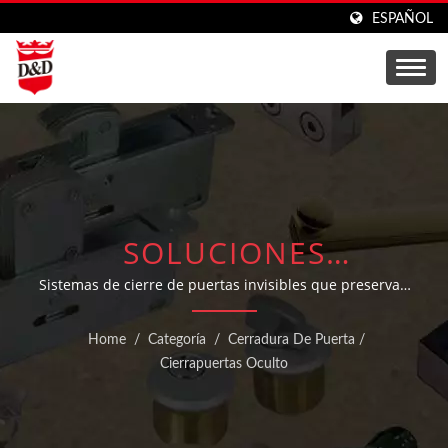
ESPAÑOL
SOLUCIONES
PROFESIONALES DE
Sistemas de cierre de puertas invisibles que preservan
la estética arquitectónica con funciones opcionales de
CIERRAPUERTAS
retención y verificación de retroceso.
Home
/
Categoría
/
Cerradura De Puerta
/
OCULTOS DE
Cierrapuertas Oculto
SOBRECARGA.