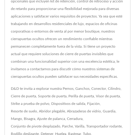
opcionales que incluyen kit de retención, control de retroceso y acción
de retardo para proporcionar una flexibilidad mejorada para diversas
aplicaciones y satisfacer varios requisitos de proyectos. Ya sea que esté
trabajando en desarrollos residenciales de lujo, espacios de oficinas
corporativas o entornos de venta al por menor boutique, nuestros
cierrapuertas ocultos ofrecen un rendimiento confiable mientras
permanecen completamente fuera de la vista. Si tiene un proyecto
actual que requiere soluciones de cierre de puertas invisibles que
combinan una funcionalidad superior con una excelencia estética, le
invitamos a contactarnos para discutir cómo nuestros sistemas de
cierrapuertas ocultos pueden satisfacer sus necesidades específicas.
D&D te invita a explorar nuestra
Pernos
,
Ganchos
,
Conector
,
Cilindro
,
Cierre de puerta
,
Soporte de puerta
,
Perilla de puerta
,
Visor de puerta
,
Strike a prueba de polvo
,
Dispositivos de salida
,
Fijación
,
Resorte de suelo
,
Abridor plegable
,
Abrazaderas de vidrio
,
Guardia
,
Mango
,
Bisagra
,
Ajuste de palanca
,
Cerradura
,
Conjunto de pivote desplazado
,
Parche
,
Varilla
,
Transportador rodante
,
Rodillo deslizante
,
Detener
,
Huelga
,
Rastrear
,
Tubo
,