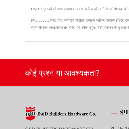
D&D ने ग्राहकों को उच्च गुणवत्ता वाले दरवाजे के हार्डवेयर निर्माण की पेशकश क
हम products
बोल्ट
,
कैच
,
कनेक्टर
,
सिलेंडर
,
दरवाजा क्लोजर
,
दरवाजा होल्डर
,
दर
रोलिंग कैरियर
,
स्लाइडिंग रोलर
,
रोकें
,
मारें
,
ट्रैक
,
ट्यूब
,
विंडो ऑपरेटर
की गुणवत्ता 
कोई प्रश्न या आवश्यकता?
हमा