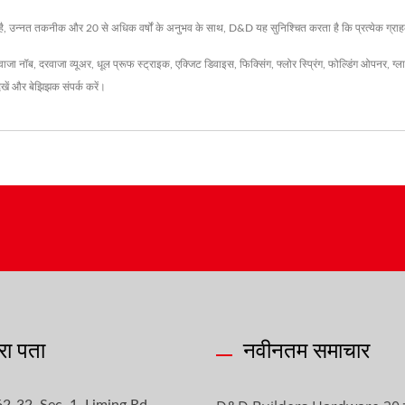
ी है, उन्नत तकनीक और 20 से अधिक वर्षों के अनुभव के साथ, D&D यह सुनिश्चित करता है कि प्रत्येक ग्राहक क
वाजा नॉब
,
दरवाजा व्यूअर
,
धूल प्रूफ स्ट्राइक
,
एक्जिट डिवाइस
,
फिक्सिंग
,
फ्लोर स्प्रिंग
,
फोल्डिंग ओपनर
,
ग्ल
देखें और बेझिझक
संपर्क करें
।
रा पता
नवीनतम समाचार