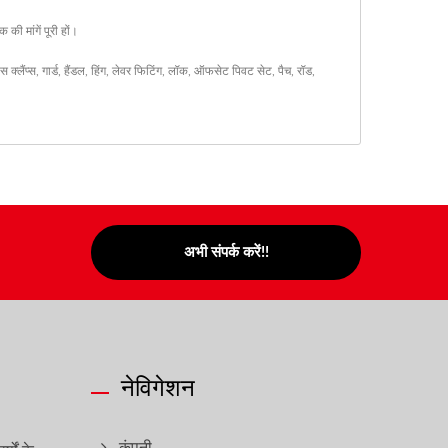
ी मांगें पूरी हों।
ास क्लैंप्स
,
गार्ड
,
हैंडल
,
हिंग
,
लेवर फिटिंग
,
लॉक
,
ऑफसेट पिवट सेट
,
पैच
,
रॉड
,
अभी संपर्क करें!!
नेविगेशन