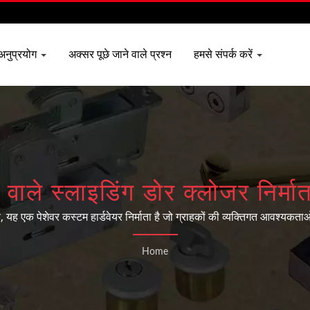
अनुप्रयोग
अक्सर पूछे जाने वाले प्रश्न
हमसे संपर्क करें
्ता वाले स्लाइडिंग डोर क्लोजर नि
BUILDERS HARDWARE CO
एक पेशेवर कस्टम हार्डवेयर निर्माता है जो ग्राहकों की व्यक्तिगत आवश्य
डवेयर, निर्माण हार्डवेयर और ऑटोमोटिव भागों का उत्पादन करने में समृद्ध अनुभव रखत
Home