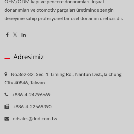
OEM/ODM kapı ve pencere donanımları, inşaat
donanımları ve otomotiv parçaları üretiminde zengin
deneyime sahip profesyonel bir özel donanım üreticisidir.
Adresimiz
No.362-32, Sec. 1, Liming Rd., Nantun Dist.,Taichung
City 40846, Taiwan
+886-4-24796669
+886-4-22569390
ddsales@dnd.com.tw