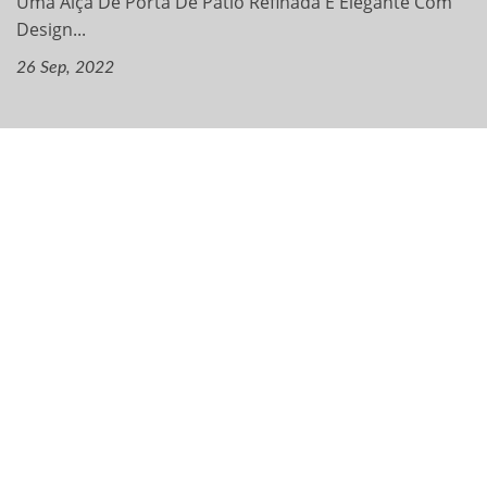
Uma Alça De Porta De Pátio Refinada E Elegante Com
Design...
26 Sep, 2022
Navegação
Empresa
Produtos
Serviço OEM
Aplicações
Perguntas Frequentes
Entre Em Contato