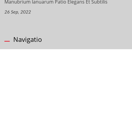
Manubrium Ianuarum Patio Elegans Et Subtilis
26 Sep, 2022
Navigatio
Societas
Producta
Servitium OEM
Applicationes
FAQ
Contactus Nobis