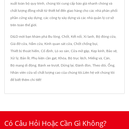
xuất toàn bộ quy trình, chúng tôi cung cấp báo giá nhanh chóng và
chất lượng đồng nhất từ thiết kế đến giao hàng cho các nhà phân phối
phần cứng xây dựng, các công ty xây dựng và các nhà quản lý cơ sở
trên toàn thế giới.
D&D mời bạn khám phá
Bu lông
,
Chốt
,
Kết nối
,
Xi lanh
,
Bộ đóng cửa
,
Giá đỡ cửa
,
Nắm cửa
,
Kính quan sát cửa
,
Chốt chống bụi
,
Thiết bị thoát hiểm
,
Cố định
,
Lò xo sàn
,
Cửa mở gập
,
Kẹp kính
,
Bảo vệ
,
Xử lý
,
Bản lề
,
Phụ kiện cần gạt
,
Khóa
,
Bộ trục lệch
,
Miếng vá
,
Cán
,
Bộ mang di động
,
Bánh xe trượt
,
Dừng lại
,
Đánh đòn
,
Theo dõi
,
Ống
,
Nhân viên cửa sổ
chất lượng cao của chúng tôi.
Liên hệ với chúng tôi
để biết thêm chi tiết!
Có Câu Hỏi Hoặc Cần Gì Không?