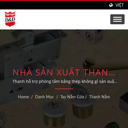
VIỆT
NHÀ SẢN XUẤT THANH
NẮM VÀ THANH AN
Thanh hỗ trợ phòng tắm bằng thép không gỉ sản xuất
tại Đài Loan với giải pháp OEM/ODM tùy chỉnh
TOÀN PHÒNG TẮM
Home
/
Danh Mục
/
Tay Nắm Cửa
/
Thanh Nắm
CHUYÊN NGHIỆP