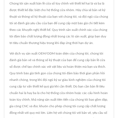
Chúng tôi sản xuất bản lề cửa sổ tùy chỉnh với thiết kế hai lá và ba lá
được thiết kế đặc biệt cho hệ thống cửa nhôm. Hãy chia sẻ bản vẽ kỹ
thuật và thông số kỹ thuật của bạn với chúng tôi, và đội ngũ của chúng
tôi sẽ đánh giá yêu cầu của bạn để cung cấp một báo giá chi tiết kèm
theo các khuyến nghị thiết kế. Quy trình sản xuất chính xác của chúng
tôi đảm bảo chất lượng đồng nhất trong các lô sản xuất, giúp bạn duy
trì tiêu chuẩn thương hiệu trong khi đáp ứng thời hạn dự án.
Với dịch vụ sản xuất OEM/ODM toàn diện của chúng tôi, chúng tôi
đánh giá bản vẽ và thông số kỹ thuật của bạn để cung cấp bản lề cửa
sổ được chế tạo chính xác với vật liệu và hoàn thiện mà bạn ưa thích.
Quy trình báo giá tinh gọn của chúng tôi đảm bảo thời gian phản hồi
nhanh chóng, trong khi đội ngũ kỹ sư giàu kinh nghiệm của chúng tôi
cung cấp tư vấn thiết kế quý giá khi cần thiết. Dù bạn cần bản lề tiêu
chuẩn hai lá hay ba lá cho hệ thống cửa nhôm hoặc các cấu hình hoàn
toàn tùy chỉnh, khả năng sản xuất tiên tiến của chúng tôi bao gồm dập,
gia công CNC và đúc khuôn cho phép chúng tôi cung cấp chất lượng
đồng nhất với quy mô lớn. Liên hệ với chúng tôi với bản vẽ, yêu cầu số