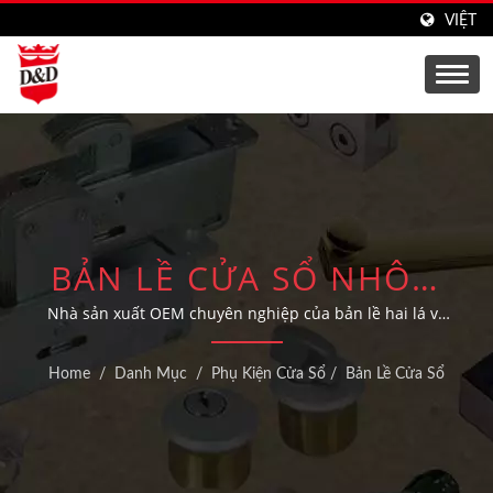
VIỆT
BẢN LỀ CỬA SỔ NHÔM
TÙY CHỈNH CHO HỆ
Nhà sản xuất OEM chuyên nghiệp của bản lề hai lá và
ba lá cho hệ thống cửa và cửa sổ nhôm với khả năng
THỐNG CỬA.
thiết kế tùy chỉnh.
Home
/
Danh Mục
/
Phụ Kiện Cửa Sổ
/
Bản Lề Cửa Sổ