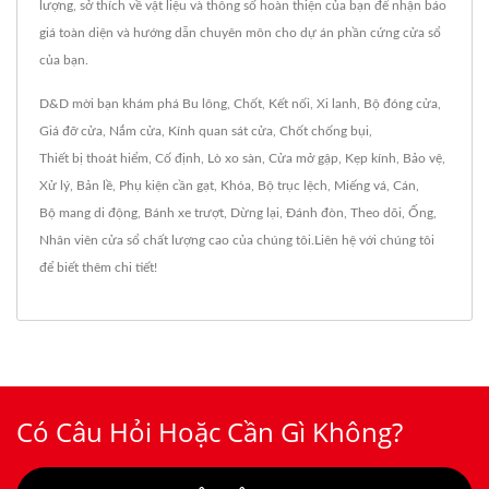
lượng, sở thích về vật liệu và thông số hoàn thiện của bạn để nhận báo
giá toàn diện và hướng dẫn chuyên môn cho dự án phần cứng cửa sổ
của bạn.
D&D mời bạn khám phá
Bu lông
,
Chốt
,
Kết nối
,
Xi lanh
,
Bộ đóng cửa
,
Giá đỡ cửa
,
Nắm cửa
,
Kính quan sát cửa
,
Chốt chống bụi
,
Thiết bị thoát hiểm
,
Cố định
,
Lò xo sàn
,
Cửa mở gập
,
Kẹp kính
,
Bảo vệ
,
Xử lý
,
Bản lề
,
Phụ kiện cần gạt
,
Khóa
,
Bộ trục lệch
,
Miếng vá
,
Cán
,
Bộ mang di động
,
Bánh xe trượt
,
Dừng lại
,
Đánh đòn
,
Theo dõi
,
Ống
,
Nhân viên cửa sổ
chất lượng cao của chúng tôi.
Liên hệ với chúng tôi
để biết thêm chi tiết!
Có Câu Hỏi Hoặc Cần Gì Không?