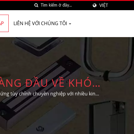
VIỆT
ẶP
LIÊN HỆ VỚI CHÚNG TÔI
ÀNG ĐẦU VỀ KHÓA
 NINH
ứng tùy chỉnh chuyên nghiệp với nhiều kinh
ô theo nhu cầu và thiết kế riêng của khách