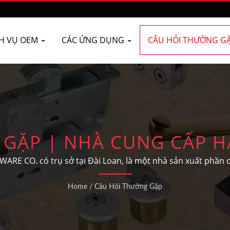
CH VỤ OEM
CÁC ỨNG DỤNG
CÂU HỎI THƯỜNG G
 GẶP | NHÀ CUNG CẤP H
 VÀ PHẦN CỨNG CỬA AN
E CO. có trụ sở tại Đài Loan, là một nhà sản xuất phần c
và cửa sổ OEM/ODM, phần cứng xây dựng và các bộ phận ô t
Home
/
Câu Hỏi Thường Gặp
hàng.