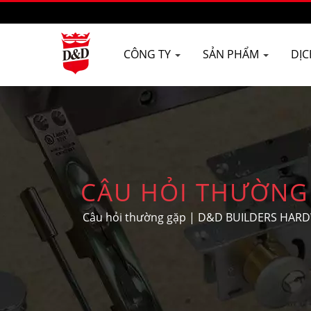
CÔNG TY
SẢN PHẨM
DỊ
CÂU HỎI THƯỜNG
CHẾT
Câu hỏi thường gặp | D&D BUILDERS HARDWAR
nghiệm trong việc sản xuất phần cứng cửa 