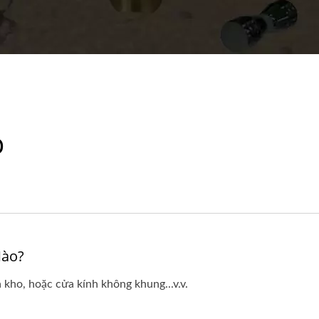
p
Nào?
kho, hoặc cửa kính không khung...v.v.