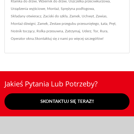
Klamka do drzwi
,
Wziernik do drzwi
,
Uszczelka przeciwkurzowa
,
Urządzenia wyjściowe
,
Montaż
,
Sprężyna podłogowa
,
Składany otwieracz
,
Zaciski do szkła
,
Zamek
,
Uchwyt
,
Zawias
,
Montaż dźwigni
,
Zamek
,
Zestaw przegubu przesuniętego
,
Łata
,
Pręt
,
Nośnik toczący
,
Rolka przesuwna
,
Zatrzymaj
,
Uderz
,
Tor
,
Rura
,
Operator okna
.
Skontaktuj się z nami
po więcej szczegółów!
Jakieś Pytania Lub Potrzeby?
SKONTAKTUJ SIĘ TERAZ!!