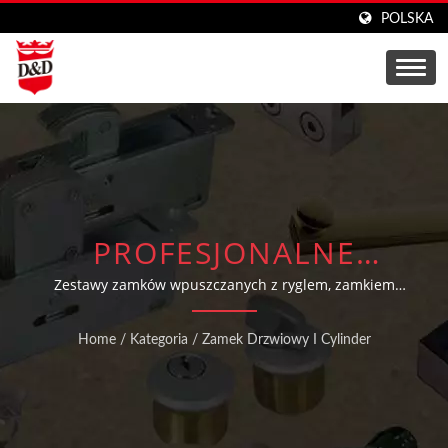
POLSKA
PROFESJONALNE
ROZWIĄZANIA W
Zestawy zamków wpuszczanych z ryglem, zamkiem
zatrzaskowym i zamkiem hakowym do bezpiecznych
ZAKRESIE PRODUKCJI
aplikacji drzwiowych
Home
/
Kategoria
/
Zamek Drzwiowy I Cylinder
ZAMKÓW DRZWIOWYCH
I CYLINDRÓW