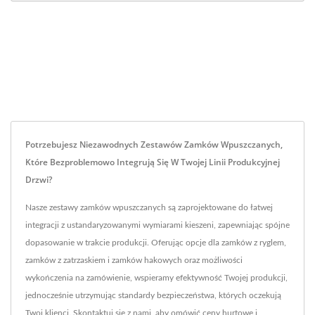
Potrzebujesz Niezawodnych Zestawów Zamków Wpuszczanych,
Które Bezproblemowo Integrują Się W Twojej Linii Produkcyjnej
Drzwi?
Nasze zestawy zamków wpuszczanych są zaprojektowane do łatwej
integracji z ustandaryzowanymi wymiarami kieszeni, zapewniając spójne
dopasowanie w trakcie produkcji. Oferując opcje dla zamków z ryglem,
zamków z zatrzaskiem i zamków hakowych oraz możliwości
wykończenia na zamówienie, wspieramy efektywność Twojej produkcji,
jednocześnie utrzymując standardy bezpieczeństwa, których oczekują
Twoi klienci. Skontaktuj się z nami, aby omówić ceny hurtowe i