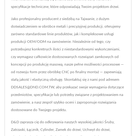
specyfikacje techniczne, które odpowiadają Twoim projektom drzwi.
Jako profesjonalny producent z siedzibą na Tajwanie, z dużym
doświadczeniem w obróbce metali i precyzyjnej produkcji, oferujemy
zarówno standardowe linie produktów, jak i kompleksowe usługi
produkcji OEM/ODM na zamówienie. Niezależnie od tego, czy
potrzebujesz konkretnych ilości z niestandardowymi wykończeniami,
czy wymagasz całkowicie dostosowanych rozwiązań zamkowych od
koncepcji po produkcję masową, nasze pełne możliwości procesowe —
od rozwoju form przez obróbkę CNC po finalny montaż — zapewniają
stałą jakość i elastyczną obsługę. Skontaktuj się z nami pod adresem
DDSALES@DND.COM.TW, aby przekazać swoje wymagania dotyczące
przedmiotów, specyfikacje lub potrzeby związane z projektowaniem na
zamówienie, a nasz zespół szybko oceni i zaproponuje rozwiązania
dostosowane do Twojego projektu.
D&D zaprasza cię do odkrywania naszych wysokiej jakości
Śruby
,
Zatrzaski
,
Łącznik
,
Cylinder
,
Zamek do drzwi
,
Uchwyt do drzwi
,