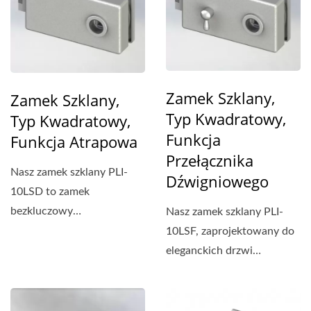
Zamek Szklany,
Zamek Szklany,
Typ Kwadratowy,
Typ Kwadratowy,
Funkcja
Funkcja Atrapowa
Przełącznika
Nasz zamek szklany PLI-
Dźwigniowego
10LSD to zamek
bezkluczowy
Nasz zamek szklany PLI-
zaprojektowany do
10LSF, zaprojektowany do
eleganckich drzwi
eleganckich drzwi
szklanych...
szklanych bezramowych,
posiada...