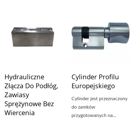
okuć...
Hydrauliczne
Cylinder Profilu
Złącza Do Podłóg,
Europejskiego
Zawiasy
Cylinder jest przeznaczony
Sprężynowe Bez
do zamków
Wiercenia
przygotowanych na
cylinder euro. Duży
okrągły klucz...