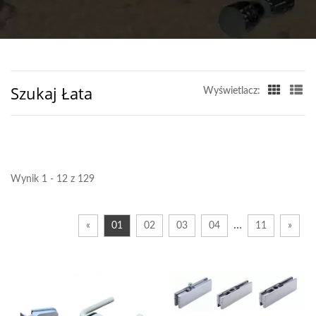
BUILDERS HARDWARE
CO.
Szukaj Łata
Wyświetlacz:
Wynik 1 - 12 z 129
…
«
01
02
03
04
11
»