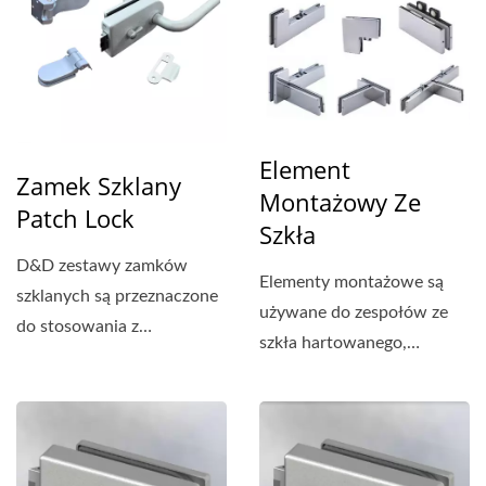
Element
Zamek Szklany
Montażowy Ze
Patch Lock
Szkła
D&D zestawy zamków
Elementy montażowe są
szklanych są przeznaczone
używane do zespołów ze
do stosowania z
szkła hartowanego,
bezramowymi drzwiami
zarówno wewnętrznie,...
szklanymi,...