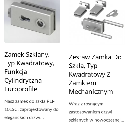
Zamek Szklany,
Zestaw Zamka Do
Typ Kwadratowy,
Szkła, Typ
Funkcja
Kwadratowy Z
Cylindryczna
Zamkiem
Europrofile
Mechanicznym
Nasz zamek do szkła PLI-
Wraz z rosnącym
10LSC, zaprojektowany do
zastosowaniem drzwi
eleganckich drzwi
szklanych w nowoczesnej
szklanych bezramowych,...
architekturze, potrzeba