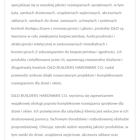
specjalizuje się w wysokiej jakości rozwiązaniach sprzętowych, w tym
Łata, zamkach drzwiowych, urządzeniach wyjściowych, akcesoriach
szklanych, zamkach do drzwi, zawiasach, uchwytach i systemach
kontroli dostępu.Znane z innowacyjności i jakości, produkty D&D są
tworzone w celu zwiększenia bezpieczeństwa, funkcjonalności i
atrakcyjności estetycznej w zastosowaniach mieszkalnych i
komercyjnych.Z zobowiązaniem do bezpieczeństwa i zgodności, ich
produkty certyfikowane przez UL zapewniają niezawodne działanie i
długotrwałą trwałość.D&D BUILDERS HARDWARE CO. nadal
przewodzi rynkowi dzięki nowoczesnym projektom i kompleksowym
rozwiązaniom dla drzwi i okien.
D&D BUILDERS HARDWARE CO. wyróżnia się zapewnianiem
wyjątkowej obsługi poprzez kompleksowe rozwiązania sprzętowe dla
drzwi i okien. Ich poświęcenie dla satysfakcji klienta jest widoczne w ich
dostosowanej pomocy, fachowym doradztwie i rozbudowanej obsłudze
posprzedażowej. Oferując szeroki wybór wysokiej jakości produktów, w
tym zamki do drzwi, urządzenia wyjściowe, akcesoria szklane oraz