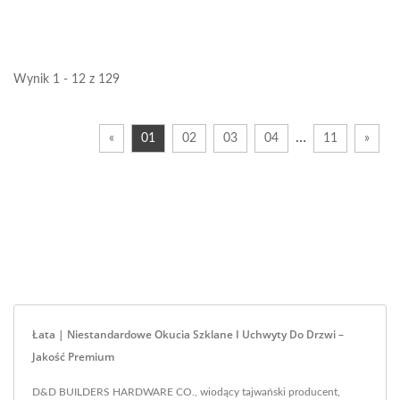
fascynujących...
blokowania i
odblokowywania...
Wynik 1 - 12 z 129
…
«
01
02
03
04
11
»
Łata | Niestandardowe Okucia Szklane I Uchwyty Do Drzwi –
Jakość Premium
D&D BUILDERS HARDWARE CO., wiodący tajwański producent,