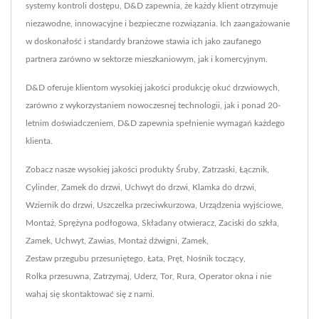
systemy kontroli dostępu, D&D zapewnia, że każdy klient otrzymuje
niezawodne, innowacyjne i bezpieczne rozwiązania. Ich zaangażowanie
w doskonałość i standardy branżowe stawia ich jako zaufanego
partnera zarówno w sektorze mieszkaniowym, jak i komercyjnym.
D&D oferuje klientom wysokiej jakości produkcję okuć drzwiowych,
zarówno z wykorzystaniem nowoczesnej technologii, jak i ponad 20-
letnim doświadczeniem, D&D zapewnia spełnienie wymagań każdego
klienta.
Zobacz nasze wysokiej jakości produkty
Śruby
,
Zatrzaski
,
Łącznik
,
Cylinder
,
Zamek do drzwi
,
Uchwyt do drzwi
,
Klamka do drzwi
,
Wziernik do drzwi
,
Uszczelka przeciwkurzowa
,
Urządzenia wyjściowe
,
Montaż
,
Sprężyna podłogowa
,
Składany otwieracz
,
Zaciski do szkła
,
Zamek
,
Uchwyt
,
Zawias
,
Montaż dźwigni
,
Zamek
,
Zestaw przegubu przesuniętego
,
Łata
,
Pręt
,
Nośnik toczący
,
Rolka przesuwna
,
Zatrzymaj
,
Uderz
,
Tor
,
Rura
,
Operator okna
i nie
wahaj się
skontaktować się z nami
.