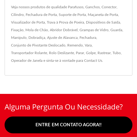
Veja nossos produtos de qualidade
Parafusos
,
Ganchos
,
Conector
,
Cilindro
,
Fechadura de Porta
,
Suporte de Porta
,
Maçaneta de Porta
,
Visualizador de Porta
,
Trava à Prova de Poeira
,
Dispositivos de Saída
,
Fixação
,
Mola de Chão
,
Abridor Dobrável
,
Grampas de Vidro
,
Guarda
,
Manípulo
,
Dobradiça
,
Ajuste de Alavanca
,
Fechadura
,
Conjunto de Pivotante Deslocado
,
Remendo
,
Vara
,
Transportador Rolante
,
Rolo Deslizante
,
Parar
,
Golpe
,
Rastrear
,
Tubo
,
Operador de Janela
e sinta-se à vontade para
Contact Us
.
Alguma Pergunta Ou Necessidade?
ENTRE EM CONTATO AGORA!!