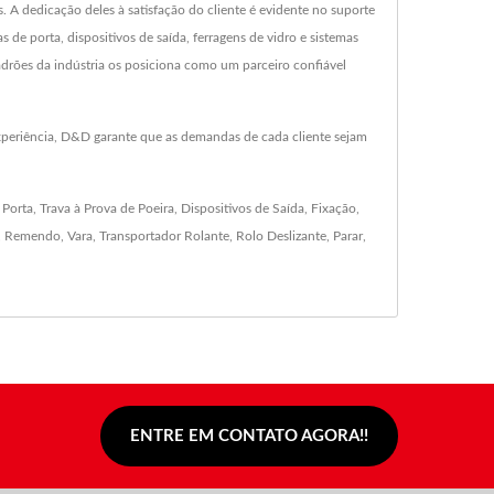
 dedicação deles à satisfação do cliente é evidente no suporte
de porta, dispositivos de saída, ferragens de vidro e sistemas
adrões da indústria os posiciona como um parceiro confiável
xperiência, D&D garante que as demandas de cada cliente sejam
 Porta
,
Trava à Prova de Poeira
,
Dispositivos de Saída
,
Fixação
,
,
Remendo
,
Vara
,
Transportador Rolante
,
Rolo Deslizante
,
Parar
,
ENTRE EM CONTATO AGORA!!