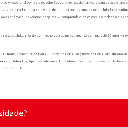
xcepcional por meio de soluções abrangentes de hardware para portas e janelas. A
enda. Oferecendo uma ampla gama de produtos de alta qualidade, incluindo fechaduras 
uções confiáveis, inovadoras e seguras. O compromisso deles com a excelência e os p
a de alta qualidade, tanto com tecnologia avançada quanto com mais de 20 anos de e
r
,
Cilindro
,
Fechadura de Porta
,
Suporte de Porta
,
Maçaneta de Porta
,
Visualizador de
nípulo
,
Dobradiça
,
Ajuste de Alavanca
,
Fechadura
,
Conjunto de Pivotante Deslocado
para
Contact Us
.
sidade?