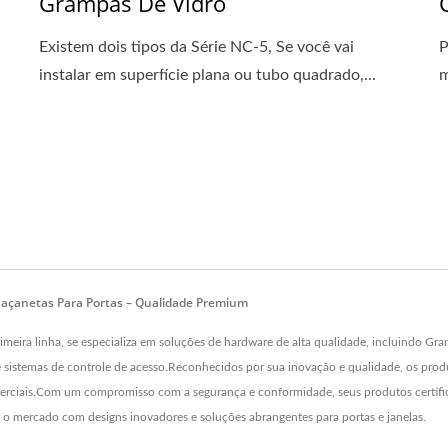
Grampas De Vidro
Existem dois tipos da Série NC-5, Se você vai
P
instalar em superfície plana ou tubo quadrado,...
m
Maçanetas Para Portas – Qualidade Premium
 linha, se especializa em soluções de hardware de alta qualidade, incluindo Grampo
e sistemas de controle de acesso.Reconhecidos por sua inovação e qualidade, os pro
comerciais.Com um compromisso com a segurança e conformidade, seus produtos certif
ercado com designs inovadores e soluções abrangentes para portas e janelas.