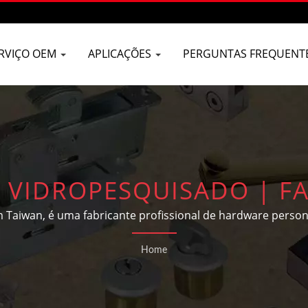
RVIÇO OEM
APLICAÇÕES
PERGUNTAS FREQUENT
 VIDROPESQUISADO | FA
ORTA DESLIZANTE DE A
aiwan, é uma fabricante profissional de hardware persona
ardware de construção e peças automotivas de acordo com
 | D&D BUILDERS HARDW
Home
clientes.