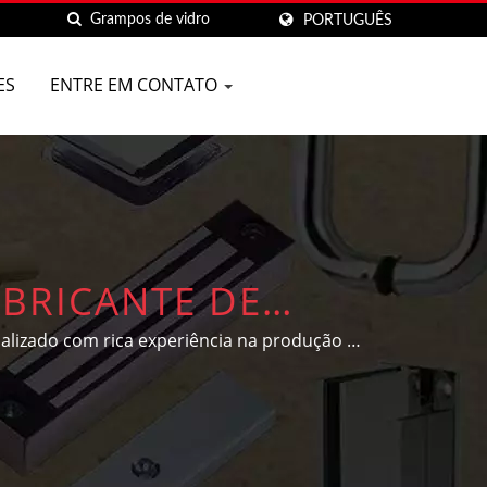
PORTUGUÊS
ES
ENTRE EM CONTATO
BRICANTE DE
LTA QUALIDADE EM
lizado com rica experiência na produção de
 as necessidades e designs individuais dos
ARE CO.