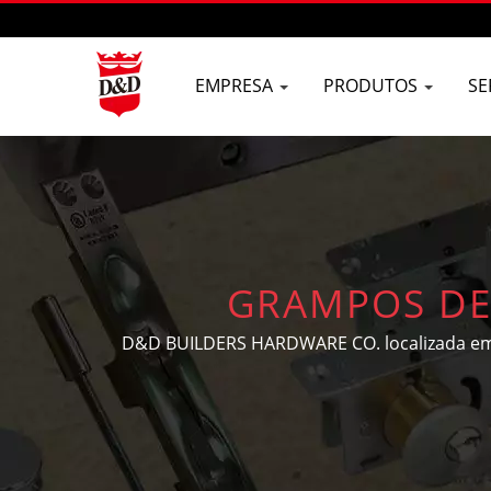
EMPRESA
PRODUTOS
SE
GRAMPOS DE
FECHADURAS DE P
D&D BUILDERS HARDWARE CO. localizada em T
hardware para portas e janelas OEM/ODM, h
TAIWAN