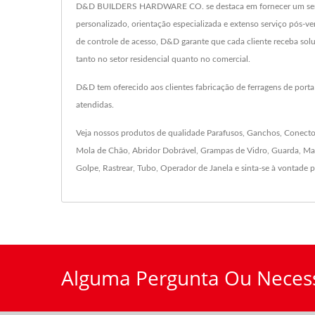
D&D BUILDERS HARDWARE CO. se destaca em fornecer um serviço e
personalizado, orientação especializada e extenso serviço pós-v
de controle de acesso, D&D garante que cada cliente receba sol
tanto no setor residencial quanto no comercial.
D&D tem oferecido aos clientes fabricação de ferragens de port
atendidas.
Veja nossos produtos de qualidade
Parafusos
,
Ganchos
,
Conecto
Mola de Chão
,
Abridor Dobrável
,
Grampas de Vidro
,
Guarda
,
Ma
Golpe
,
Rastrear
,
Tubo
,
Operador de Janela
e sinta-se à vontade 
Alguma Pergunta Ou Neces