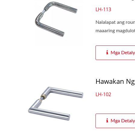
LH-113
Nalalapat ang roun
maaaring magdulot n
Mga Detaly
Hawakan Ng
LH-102
Mga Detaly