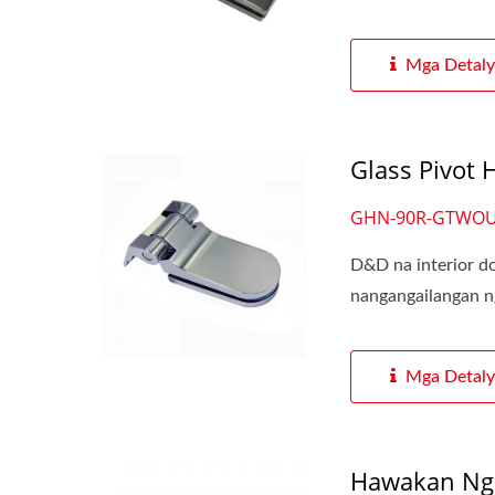
Mga Detaly
Glass Pivot 
GHN-90R-GTWO
D&D na interior do
nangangailangan n
Mga Detaly
Hawakan Ng