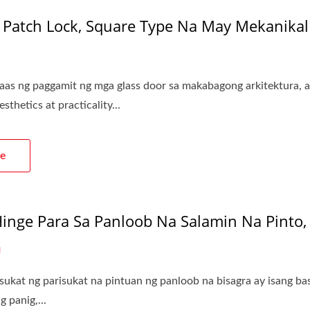
 Patch Lock, Square Type Na May Mekanikal
aas ng paggamit ng mga glass door sa makabagong arkitektura, a
thetics at practicality...
e
Hinge Para Sa Panloob Na Salamin Na Pinto,
U
 sukat ng parisukat na pintuan ng panloob na bisagra ay isang bas
g panig,...