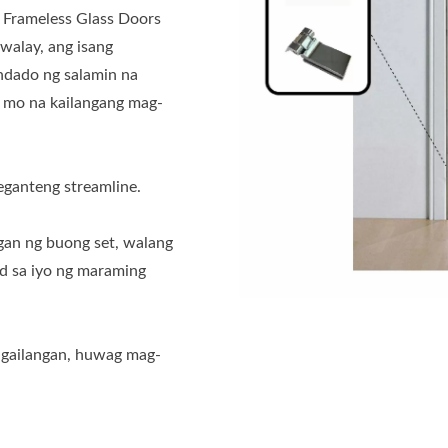
 Frameless Glass Doors
walay, ang isang
ndado ng salamin na
di mo na kailangang mag-
eganteng streamline.
an ng buong set, walang
d sa iyo ng maraming
gailangan, huwag mag-