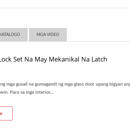
KATALOGO
MGA VIDEO
Lock Set Na May Mekanikal Na Latch
ng mga gusali na gumagamit ng mga glass door upang bigyan ang
n. Para sa mga interior...
e