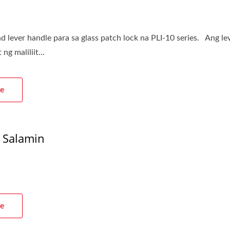
d lever handle para sa glass patch lock na PLI-10 series. Ang le
g maliliit...
e
 Salamin
e