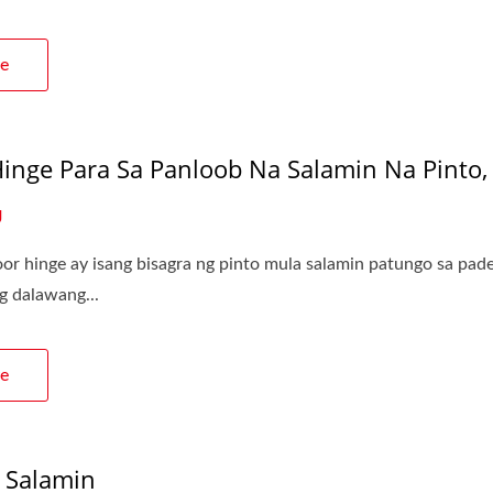
e
Hinge Para Sa Panloob Na Salamin Na Pinto,
U
or hinge ay isang bisagra ng pinto mula salamin patungo sa pader,
g dalawang...
e
 Salamin