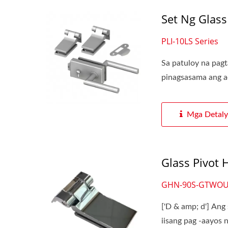
Set Ng Glass
PLI-10LS Series
Sa patuloy na pagt
pinagsasama ang aes
Mga Detaly
Glass Pivot 
GHN-90S-GTWO
['D & amp; d'] Ang
iisang pag -aayos n