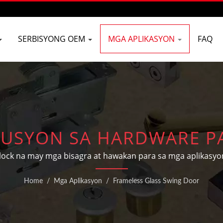
SERBISYONG OEM
MGA APLIKASYON
FAQ
USYON SA HARDWARE PA
GLASS SWING DOORS
lock na may mga bisagra at hawakan para sa mga aplikasyo
Home
/
Mga Aplikasyon
/
Frameless Glass Swing Door