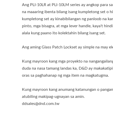
Ang PLI-10LR at PLI-10LM series ay angkop para sa
na maaaring ibenta bilang isang kumpletong set o hi
kumpletong set ay kinabibilangan ng panloob na ka
pinto, mga bisagra, at mga lever handle, kaya't hin
alala kung paano ito kolektahin bilang isang set.
Ang aming Glass Patch Lockset ay simple na may el
Kung mayroon kang mga proyekto na nangangailang
duda na nasa tamang landas ka, D&D ay makakatipi
oras sa paghahanap ng mga item na magkatugma.
Kung mayroon kang anumang katanungan o pangan
atubiling makipag-ugnayan sa amin.
ddsales@dnd.com.tw