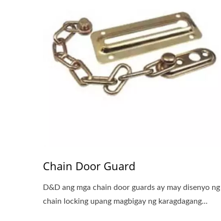
Chain Door Guard
D&D ang mga chain door guards ay may disenyo ng
chain locking upang magbigay ng karagdagang...