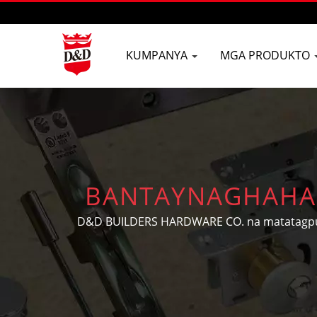
KUMPANYA
MGA PRODUKTO
BANTAYNAGHAHAN
NG SLIDING DO
D&D BUILDERS HARDWARE CO. na matatagpua
sa paggawa ng OEM/ODM na hardware par