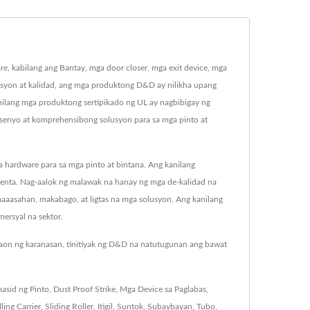
kabilang ang Bantay, mga door closer, mga exit device, mga
basyon at kalidad, ang mga produktong D&D ay nilikha upang
anilang mga produktong sertipikado ng UL ay nagbibigay ng
yo at komprehensibong solusyon para sa mga pinto at
rdware para sa mga pinto at bintana. Ang kanilang
benta. Nag-aalok ng malawak na hanay ng mga de-kalidad na
 maaasahan, makabago, at ligtas na mga solusyon. Ang kanilang
ersyal na sektor.
taon ng karanasan, tinitiyak ng D&D na natutugunan ang bawat
asid ng Pinto
,
Dust Proof Strike
,
Mga Device sa Paglabas
,
ling Carrier
,
Sliding Roller
,
Itigil
,
Suntok
,
Subaybayan
,
Tubo
,