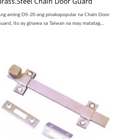
Brass.Steel Chain Door Guard
ng aming DS-20 ang pinakapopular na Chain Door
uard, ito ay ginawa sa Taiwan na may matatag...