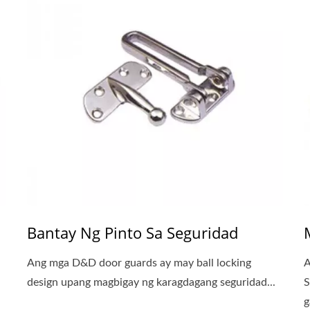
Bantay Ng Pinto Sa Seguridad
Ang mga D&D door guards ay may ball locking
A
design upang magbigay ng karagdagang seguridad...
S
g