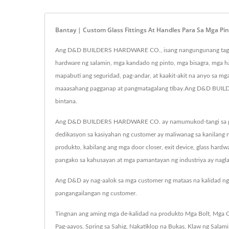
Bantay | Custom Glass Fittings At Handles Para Sa Mga Pi
Ang D&D BUILDERS HARDWARE CO., isang nangungunang tagagawa 
hardware ng salamin, mga kandado ng pinto, mga bisagra, mga ha
mapabuti ang seguridad, pag-andar, at kaakit-akit na anyo sa mg
maaasahang pagganap at pangmatagalang tibay.Ang D&D BUILD
bintana.
Ang D&D BUILDERS HARDWARE CO. ay namumukod-tangi sa pagbib
dedikasyon sa kasiyahan ng customer ay maliwanag sa kanilang 
produkto, kabilang ang mga door closer, exit device, glass hard
pangako sa kahusayan at mga pamantayan ng industriya ay naglala
Ang D&D ay nag-aalok sa mga customer ng mataas na kalidad ng 
pangangailangan ng customer.
Tingnan ang aming mga de-kalidad na produkto
Mga Bolt
,
Mga C
Pag-aayos
,
Spring sa Sahig
,
Nakatiklop na Bukas
,
Klaw ng Salam