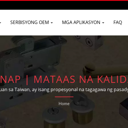
SERBISYONG OEM
MGA APLIKASYON
FAQ
AP | MATAAS NA KALI
OR CLOSERS SA TAIWAN 
n sa Taiwan, ay isang propesyonal na tagagawa ng pasa
a sa pinto at bintana, hardware para sa gusali at mga ba
HARDWARE CO.
Home
pangangailangan at disenyo ng mga customer.