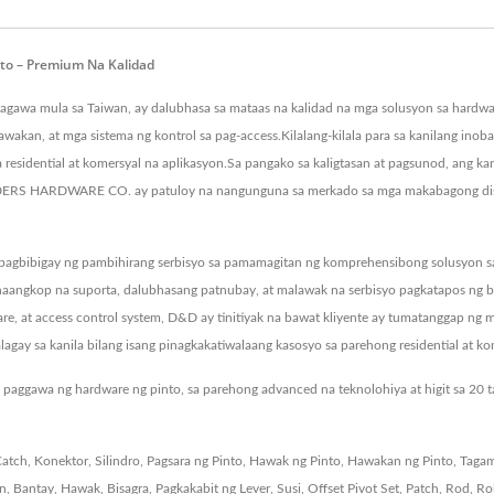
nto – Premium Na Kalidad
mula sa Taiwan, ay dalubhasa sa mataas na kalidad na mga solusyon sa hardware, 
wakan, at mga sistema ng kontrol sa pag-access.Kilalang-kilala para sa kanilang ino
a residential at komersyal na aplikasyon.Sa pangako sa kaligtasan at pagsunod, ang k
ERS HARDWARE CO. ay patuloy na nangunguna sa merkado sa mga makabagong disen
igay ng pambihirang serbisyo sa pamamagitan ng komprehensibong solusyon sa ha
naangkop na suporta, dalubhasang patnubay, at malawak na serbisyo pagkatapos ng 
ware, at access control system, D&D ay tinitiyak na bawat kliyente ay tumatanggap ng
gay sa kanila bilang isang pinagkakatiwalaang kasosyo sa parehong residential at kom
paggawa ng hardware ng pinto, sa parehong advanced na teknolohiya at higit sa 20 
atch
,
Konektor
,
Silindro
,
Pagsara ng Pinto
,
Hawak ng Pinto
,
Hawakan ng Pinto
,
Tagam
in
,
Bantay
,
Hawak
,
Bisagra
,
Pagkakabit ng Lever
,
Susi
,
Offset Pivot Set
,
Patch
,
Rod
,
Rol