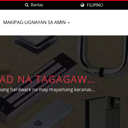
FILIPINO
MAKIPAG-UGNAYAN SA AMIN
DAD NA TAGAGAWA
| D&D BUILDERS
dyang hardware na may mayamang karanasan
hagi ng sasakyan ayon sa indibidwal na