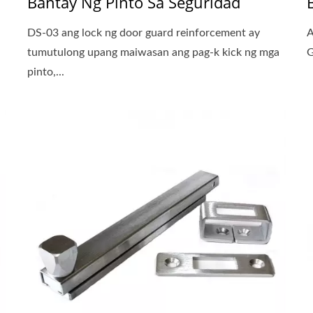
Bantay Ng Pinto Sa Seguridad
DS-03 ang lock ng door guard reinforcement ay
A
tumutulong upang maiwasan ang pag-k kick ng mga
G
pinto,...