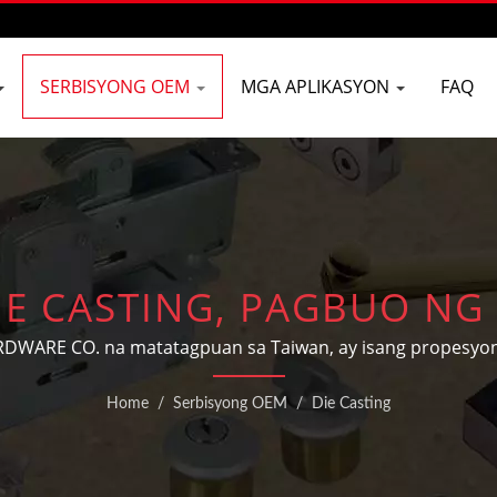
SERBISYONG OEM
MGA APLIKASYON
FAQ
E CASTING, PAGBUO NG 
SUPPLIER NG DEADLOC
DWARE CO. na matatagpuan sa Taiwan, ay isang propesyo
ODM na hardware para sa pinto at bintana, hardware par
NG SEGURIDAD SA PINT
Home
/
Serbisyong OEM
/
Die Casting
ga indibidwal na pangangailangan at disenyo ng mga cust