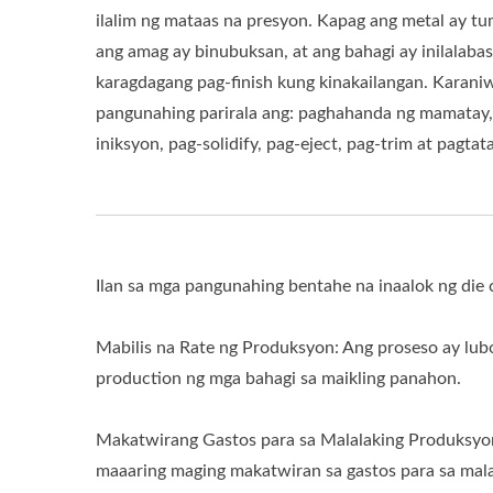
ilalim ng mataas na presyon. Kapag ang metal ay tu
ang amag ay binubuksan, at ang bahagi ay inilalabas
karagdagang pag-finish kung kinakailangan. Karan
pangunahing parirala ang: paghahanda ng mamatay,
iniksyon, pag-solidify, pag-eject, pag-trim at pagtat
Ilan sa mga pangunahing bentahe na inaalok ng die c
Mabilis na Rate ng Produksyon: Ang proseso ay lu
production ng mga bahagi sa maikling panahon.
Makatwirang Gastos para sa Malalaking Produksyon: 
maaaring maging makatwiran sa gastos para sa mal