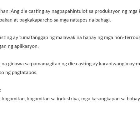
n: Ang die casting ay nagpapahintulot sa produksyon ng mga k
umpakan at pagkakapareho sa mga natapos na bahagi.
sting ay tumatanggap ng malawak na hanay ng mga non-ferrous n
gan ng aplikasyon.
 na ginawa sa pamamagitan ng die casting ay karaniwang may 
so ng pagtatapos.
:
t kagamitan, kagamitan sa industriya, mga kasangkapan sa bahay,