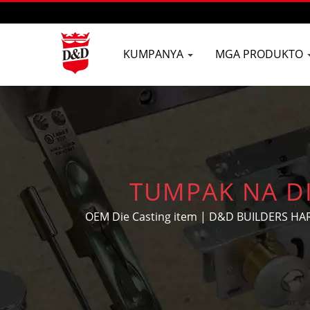
KUMPANYA
MGA PRODUKTO
TUMPAK NA DI
NANGUNGUNANG 
OEM Die Casting item | D&D BUILDERS HAR
may mayamang karanasan sa paggawa ng OEM/
sa m