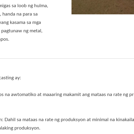
migas sa loob ng hulma,
, handa na para sa
iwang kasama sa mga
 pagtunaw ng metal,
apos.
asting ay:
bos na awtomatiko at maaaring makamit ang mataas na rate ng p
Dahil sa mataas na rate ng produksyon at minimal na kinakailan
alaking produksyon.