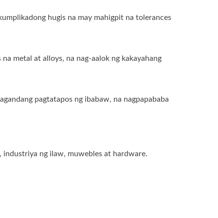
umplikadong hugis na may mahigpit na tolerances
a metal at alloys, na nag-aalok ng kakayahang
magandang pagtatapos ng ibabaw, na nagpapababa
 industriya ng ilaw, muwebles at hardware.