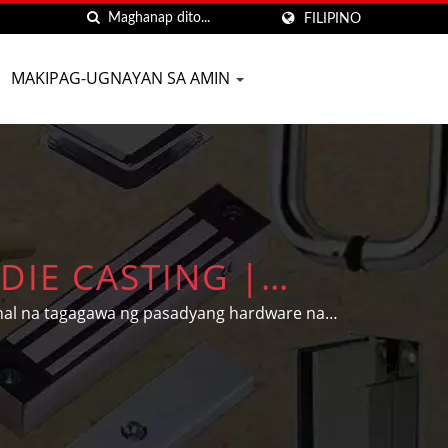
FILIPINO
MAKIPAG-UGNAYAN SA AMIN
DIE CASTING |
KS AT HARDWARE
nal na tagagawa ng pasadyang hardware na
a sa gusali at mga piyesa ng sasakyan ayon
O
omer.