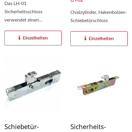
Das LH-01
Sicherheitsschloss
Ovalzylinder, Hakenbolzen-
verwendet einen
Schiebetürschloss
Hakenbolzen aus
fünflagigem laminiertem
Einzelheiten
Einzelheiten
Stahl...
Schiebetür-
Sicherheits-