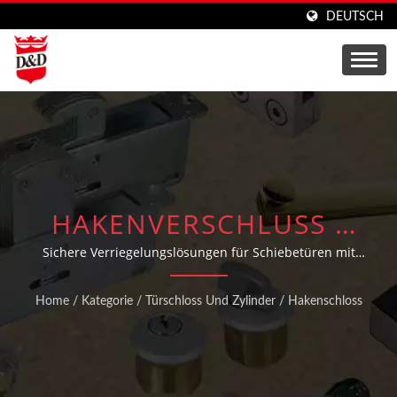
DEUTSCH
HAKENVERSCHLUSS -
RIEGEL UND
Sichere Verriegelungslösungen für Schiebetüren mit
einfacher Befestigung an Holz- oder Stahlrahmen.
SICHERHEITSRIEGEL
Home
/
Kategorie
/
Türschloss Und Zylinder
/
Hakenschloss
MIT HAKEN FÜR
SCHIEBETÜREN.