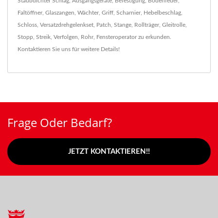
Staubdichter Schlag
,
Ausgangsgeräte
,
Befestigung
,
Bodenfeder
,
Faltöffner
,
Glaszangen
,
Wächter
,
Griff
,
Scharnier
,
Hebelbeschlag
,
Schloss
,
Versatzdrehgelenkset
,
Patch
,
Stange
,
Rollträger
,
Gleitrolle
,
Stopp
,
Streik
,
Verfolgen
,
Rohr
,
Fensteroperator
zu erkunden.
Kontaktieren Sie uns
für weitere Details!
Frage Oder Bedarf?
JETZT KONTAKTIEREN!!