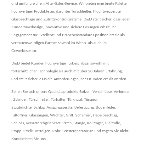
und umfangreichem After-Sales-Service. Wir bieten eine breite Palette
hochwertiger Produkte an, darunter Türschließer, Fluchtweggeräte,
Glasbeschläge und Zutrittskontrollsysteme. D&D stellt sicher, dass jeder
Kunde zuverlässige, innovative und sichere Lösungen erhält. Ihr
Engagement für Exzellenz und Branchenstandards positioniert sie als
vertrauenswürdigen Partner sowohl im Wohn- als auch im
Gewerbesektor.
D&D bietet Kunden hochwertige Türbeschläge, sowohl mit
fortschrittlicher Technologie als auch mit über 20 Jahren Erfahrung,
und stellt sicher, dass die Anforderungen jedes Kunden erfüllt werden.
Sehen Sie sich unsere Qualitätsprodukte
Bolzen
,
Verschlüsse
,
Verbinder
,
Zylinder
,
Türschließer
,
Türhalter
,
Türknauf
,
Türspion
,
Staubdichter Schlag
,
Ausgangsgeräte
,
Befestigung
,
Bodenfeder
,
Faltöffner
,
Glaszangen
,
Wächter
,
Griff
,
Scharnier
,
Hebelbeschlag
,
Schloss
,
Versatzdrehgelenkset
,
Patch
,
Stange
,
Rollträger
,
Gleitrolle
,
Stopp
,
Streik
,
Verfolgen
,
Rohr
,
Fensteroperator
an und zögern Sie nicht,
Kontaktieren Sie uns
.