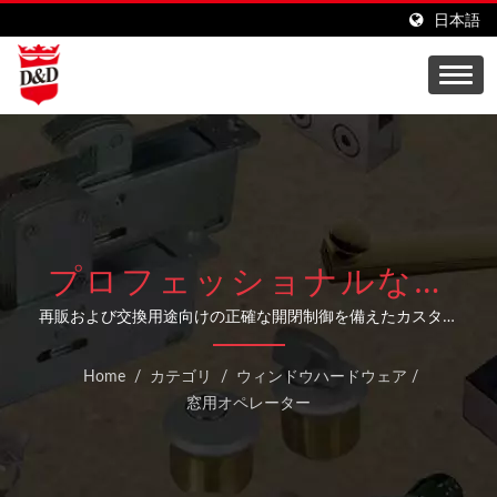
日本語
プロフェッショナルな窓
オペレーター製造
再販および交換用途向けの正確な開閉制御を備えたカスタム
OEM/ODMウィンドウオペレーター
Home
/
カテゴリ
/
ウィンドウハードウェア
/
窓用オペレーター