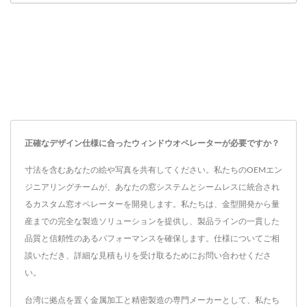
正確なデザイン仕様に合ったウィンドウオペレーターが必要ですか？
寸法を含むあなたの絵や写真を共有してください。私たちのOEMエン
ジニアリングチームが、あなたの窓システムとシームレスに統合され
るカスタム窓オペレーターを開発します。私たちは、金型開発から量
産までの完全な製造ソリューションを提供し、製品ラインの一貫した
品質と信頼性のあるパフォーマンスを確保します。仕様についてご相
談いただき、詳細な見積もりを受け取るためにお問い合わせくださ
い。
台湾に拠点を置く金属加工と精密製造の専門メーカーとして、私たち