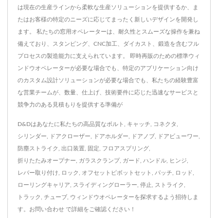
は現在の生産ラインから柔軟な生産ソリューションを提供するか、ま
たはお客様の特定のニーズに応じてまったく新しいデザインを開発し
ます。 私たちの窓用オペレーターは、耐久性とスムーズな操作を兼ね
備えており、スタンピング、CNC加工、ダイカスト、鍛造を含むフル
プロセスの製造能力に支えられています。 即時再販のための標準ウィ
ンドウオペレーターが必要な場合でも、特定のアプリケーション向け
のカスタム設計ソリューションが必要な場合でも、私たちの経験豊富
な営業チームが、数量、仕上げ、技術要件に応じた迅速なサービスと
競争力のある見積もりを提供する準備が
D&Dはあなたに私たちの高品質な
ボルト
,
キャッチ
,
コネクタ
,
シリンダー
,
ドアクローザー
,
ドアホルダー
,
ドアノブ
,
ドアビューワー
,
防塵ストライク
,
出口装置
,
固定
,
フロアスプリング
,
折りたたみオープナー
,
ガラスクランプ
,
ガード
,
ハンドル
,
ヒンジ
,
レバー取り付け
,
ロック
,
オフセットピボットセット
,
パッチ
,
ロッド
,
ローリングキャリア
,
スライディングローラー
,
停止
,
ストライク
,
トラック
,
チューブ
,
ウィンドウオペレーター
を探求するよう招待しま
す。
お問い合わせ
で詳細をご確認ください！