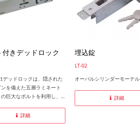
ト付きデッドロック
埋込錠
LT-02
ちはあなたのためにカス
SLIDEback 6
タマイズします。
-01デッドロックは、隠された
オーバルシリンダーモーテル
ピンを備えた五層ラミネート
トの巨大なボルトを利用し、
詳細
高く柔軟な単葉ドアや、ドア
ムの間の隙間が本来あるべき
詳細
大きい設置においても、最大
ュリティを提供します。