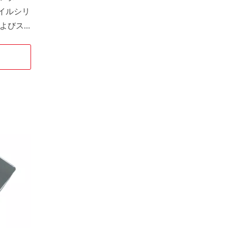
イルシリ
よびス
スチール
ク。