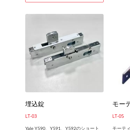
します。
埋込錠
モー
LT-03
LT-05
Yale Y590、Y591、Y592のショート
モーテ