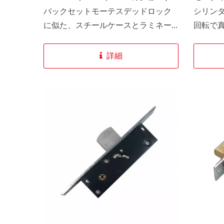
バックセットモーテスデッドロック
シリン
に似た、スチールケースとラミネー
回転で
トスチールボルトを備えた単一アク
属フレ
ションボルト。22mmボルトスローと
このオ
詳細
36mmボルトスローのバリエーション
るモー
が利用可能です。ボルトは、鍵を抜
イング
く前にロックされた状態とアンロッ
セキュ
クされた状態の両方で確実に固定さ
れます。