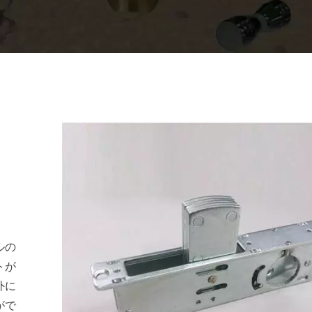
ルの
トが
外に
がで