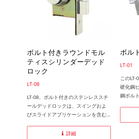
ボル
ボルト付きラウンドモル
ティスシリンダーデッド
LT-01
SLIDEback 6
私た
ロック
このLT
LT-08
硬化鋼
鋼ボル
LT-08、ボルト付きのステンレススチ
非常に
ールデッドロックは、スイングおよ
とジャ
びスライドアプリケーションを含む
よりも
さまざまなアルミニウムドアのため
のセキ
のセキュリティデッドロックを提供
詳細