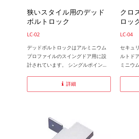
狭いスタイル用のデッド
クロ
ボルトロック
ロッ
LC-02
LC-04
デッドボルトロックはアルミニウム
セキュ
プロファイルのスイングドア用に設
ルトド
計されています。 シングルポイント
ミニウ
ロックは高度なセキュリティと安全
れてい
機能を組み込んでいます。 スリムデ
詳細
ザインは特に狭いスタイル用です。