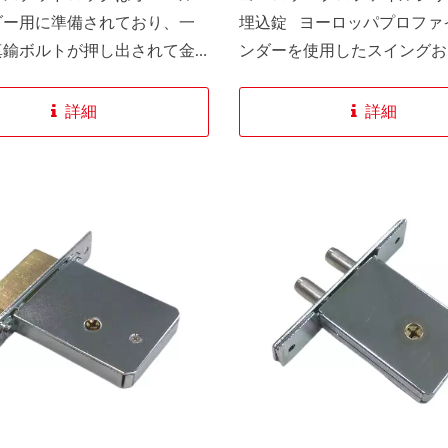
ダー用に準備されており、一
埋込錠 ヨーロッパプロファ
真鍮ボルトが押し出されて金
ンダーを使用したスイングお
ームのドアをロックします。
ライディングアルミニウム/
ーバルシリンダーで操作され
ドア用の高セキュリティロッ
詳細
詳細
ティスデッドロックから、ス
ドアの最高品質と信頼できる
リティを期待できます。