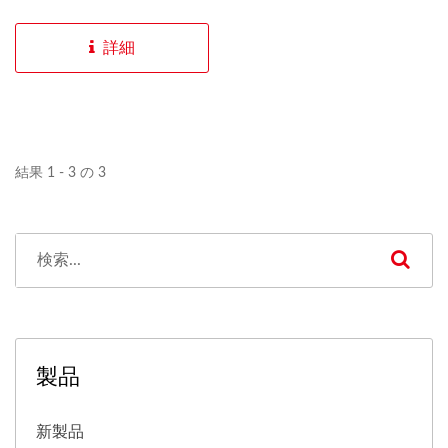
めに設計されています。
防塵ストライクは、仕上げ
詳細
られた床の上部とほぼフラ
ッシュです。
結果 1 - 3 の 3
製品
新製品