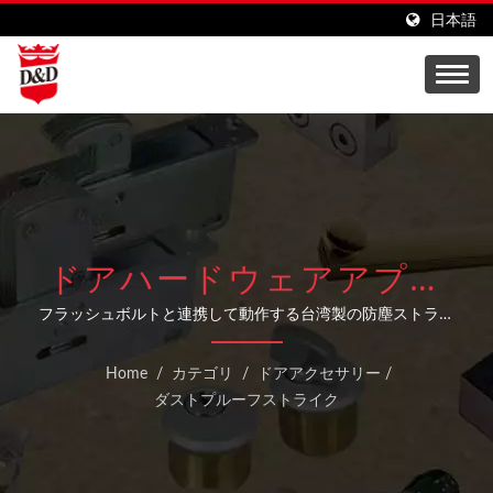
日本語
ドアハードウェアアプリ
ケーション向けのプロフ
フラッシュボルトと連携して動作する台湾製の防塵ストライ
クプレートで、柔軟な敷居オプションを使用して床のゴミの
ェッショナルな防塵スト
蓄積を防ぎます。
Home
/
カテゴリ
/
ドアアクセサリー
/
ライクソリューション
ダストプルーフストライク