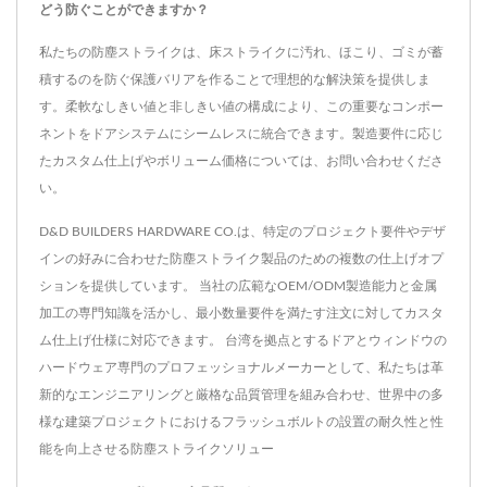
どう防ぐことができますか？
私たちの防塵ストライクは、床ストライクに汚れ、ほこり、ゴミが蓄
積するのを防ぐ保護バリアを作ることで理想的な解決策を提供しま
す。柔軟なしきい値と非しきい値の構成により、この重要なコンポー
ネントをドアシステムにシームレスに統合できます。製造要件に応じ
たカスタム仕上げやボリューム価格については、お問い合わせくださ
い。
D&D BUILDERS HARDWARE CO.は、特定のプロジェクト要件やデザ
インの好みに合わせた防塵ストライク製品のための複数の仕上げオプ
ションを提供しています。 当社の広範なOEM/ODM製造能力と金属
加工の専門知識を活かし、最小数量要件を満たす注文に対してカスタ
ム仕上げ仕様に対応できます。 台湾を拠点とするドアとウィンドウの
ハードウェア専門のプロフェッショナルメーカーとして、私たちは革
新的なエンジニアリングと厳格な品質管理を組み合わせ、世界中の多
様な建築プロジェクトにおけるフラッシュボルトの設置の耐久性と性
能を向上させる防塵ストライクソリュー