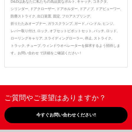
D&Dはあなたに私たちの高品質な
ボルト
,
キャッチ
,
コネクタ
,
シリンダー
,
ドアクローザー
,
ドアホルダー
,
ドアノブ
,
ドアビューワー
,
防塵ストライク
,
出口装置
,
固定
,
フロアスプリング
,
折りたたみオープナー
,
ガラスクランプ
,
ガード
,
ハンドル
,
ヒンジ
,
レバー取り付け
,
ロック
,
オフセットピボットセット
,
パッチ
,
ロッド
,
ローリングキャリア
,
スライディングローラー
,
停止
,
ストライク
,
トラック
,
チューブ
,
ウィンドウオペレーター
を探求するよう招待しま
す。
お問い合わせ
で詳細をご確認ください！
ご質問やご要望はありますか？
今すぐお問い合わせください!!