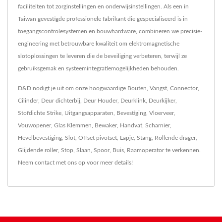
faciliteiten tot zorginstellingen en onderwijsinstellingen. Als een in
Taiwan gevestigde professionele fabrikant die gespecialiseerd is in
toegangscontrolesystemen en bouwhardware, combineren we precisie-
engineering met betrouwbare kwaliteit om elektromagnetische
slotoplossingen te leveren die de beveiliging verbeteren, terwijl ze
gebruiksgemak en systeemintegratiemogelijkheden behouden.
D&D nodigt je uit om onze hoogwaardige
Bouten
,
Vangst
,
Connector
,
Cilinder
,
Deur dichterbij
,
Deur Houder
,
Deurklink
,
Deurkijker
,
Stofdichte Strike
,
Uitgangsapparaten
,
Bevestiging
,
Vloerveer
,
Vouwopener
,
Glas Klemmen
,
Bewaker
,
Handvat
,
Scharnier
,
Hevelbevestiging
,
Slot
,
Offset pivotset
,
Lapje
,
Stang
,
Rollende drager
,
Glijdende roller
,
Stop
,
Slaan
,
Spoor
,
Buis
,
Raamoperator
te verkennen.
Neem contact met ons op
voor meer details!