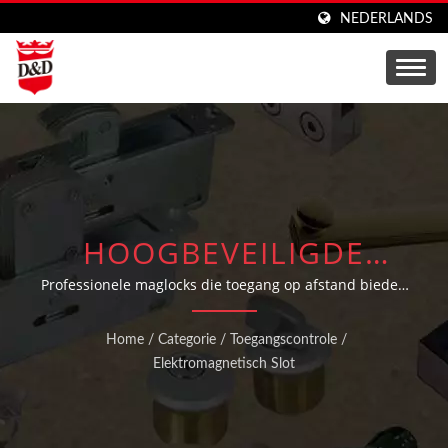
NEDERLANDS
HOOGBEVEILIGDE
ELEKTROMAGNETISCHE
Professionele maglocks die toegang op afstand bieden
voor interne en externe deuren met een houdkracht
VERGRENDELINGSSYSTEM
van 1300 pond
Home
/
Categorie
/
Toegangscontrole
/
VOOR COMMERCIËLE
Elektromagnetisch Slot
TOEPASSINGEN