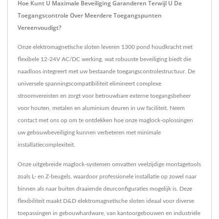
Hoe Kunt U Maximale Beveiliging Garanderen Terwijl U De
Toegangscontrole Over Meerdere Toegangspunten
Vereenvoudigt?
Onze elektromagnetische sloten leveren 1300 pond houdkracht met
flexibele 12-24V AC/DC werking, wat robuuste beveiliging biedt die
naadloos integreert met uw bestaande toegangscontrolestructuur. De
universele spanningscompatibiliteit elimineert complexe
stroomvereisten en zorgt voor betrouwbare externe toegangsbeheer
voor houten, metalen en aluminium deuren in uw faciliteit. Neem
contact met ons op om te ontdekken hoe onze maglock-oplossingen
uw gebouwbeveiliging kunnen verbeteren met minimale
installatiecomplexiteit.
Onze uitgebreide maglock-systemen omvatten veelzijdige montagetools
zoals L- en Z-beugels, waardoor professionele installatie op zowel naar
binnen als naar buiten draaiende deurconfiguraties mogelijk is. Deze
flexibiliteit maakt D&D elektromagnetische sloten ideaal voor diverse
toepassingen in gebouwhardware, van kantoorgebouwen en industriële