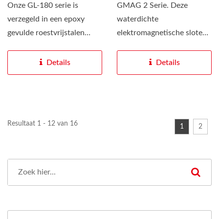
Onze GL-180 serie is
GMAG 2 Serie. Deze
verzegeld in een epoxy
waterdichte
gevulde roestvrijstalen
elektromagnetische sloten
behuizing om waterdicht...
voor poorten zijn volledig
afgesloten...
Details
Details
Resultaat 1 - 12 van 16
1
2