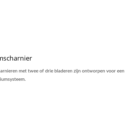
 PERSONALISEREN Voor
SLIDEback 6
Jou
mscharnier
arnieren met twee of drie bladeren zijn ontworpen voor een
niumsysteem.