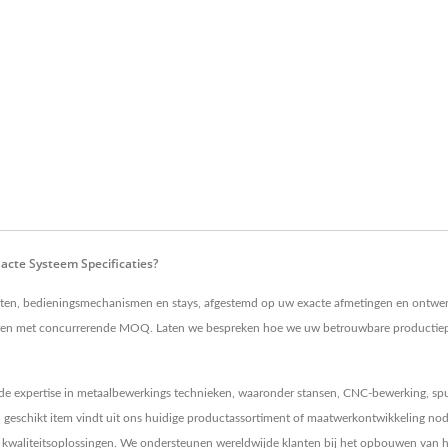
cte Systeem Specificaties?
n, bedieningsmechanismen en stays, afgestemd op uw exacte afmetingen en ontwerp
eren met concurrerende MOQ. Laten we bespreken hoe we uw betrouwbare productiepa
reide expertise in metaalbewerkings technieken, waaronder stansen, CNC-bewerking, 
geschikt item vindt uit ons huidige productassortiment of maatwerkontwikkeling nodig
te kwaliteitsoplossingen. We ondersteunen wereldwijde klanten bij het opbouwen van