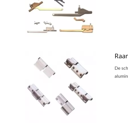
SLIDEback 6
Wij
Raa
De sch
alumi