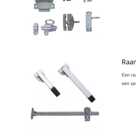
Raam
Een ra
een sp