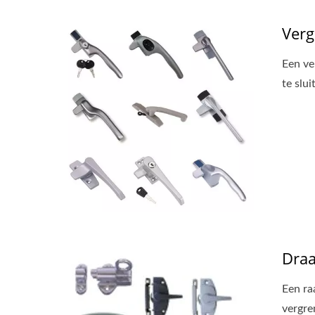
Verg
Een ve
te slui
Draa
Een ra
vergre