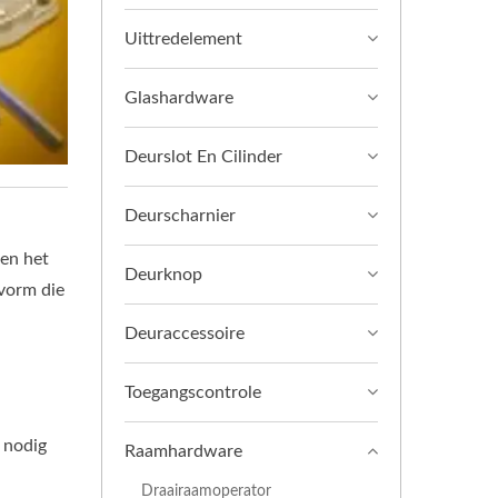
Uittredelement
Glashardware
Deurslot En Cilinder
Deurscharnier
en het
Deurknop
vorm die
Deuraccessoire
Toegangscontrole
u nodig
Raamhardware
Draairaamoperator