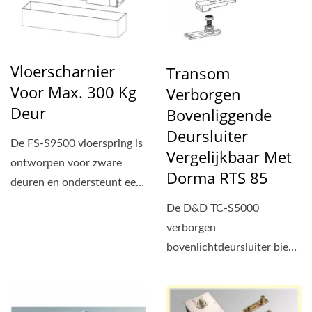
Vloerscharnier
Transom
Voor Max. 300 Kg
Verborgen
Deur
Bovenliggende
Deursluiter
De FS-S9500 vloerspring is
Vergelijkbaar Met
ontworpen voor zware
Dorma RTS 85
deuren en ondersteunt een
maximaal deurgewicht...
De D&D TC-S5000
verborgen
bovenlichtdeursluiter biedt
een oplossing voor
toepassingen waarbij...