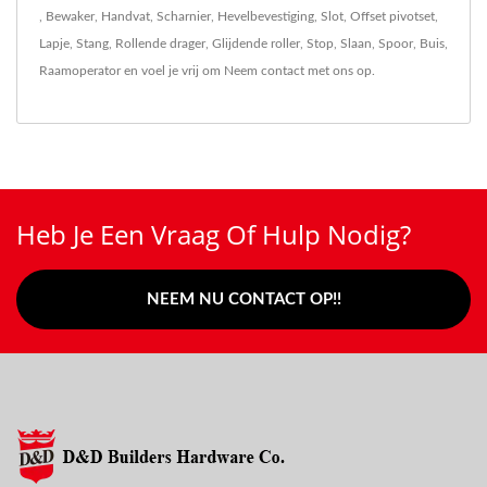
,
Bewaker
,
Handvat
,
Scharnier
,
Hevelbevestiging
,
Slot
,
Offset pivotset
,
Lapje
,
Stang
,
Rollende drager
,
Glijdende roller
,
Stop
,
Slaan
,
Spoor
,
Buis
,
Raamoperator
en voel je vrij om
Neem contact met ons op
.
Heb Je Een Vraag Of Hulp Nodig?
NEEM NU CONTACT OP!!