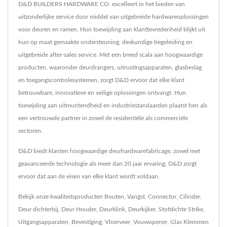
D&D BUILDERS HARDWARE CO. excelleert in het bieden van
uitzonderlijke service door middel van uitgebreide hardwareoplossingen
voor deuren en ramen. Hun toewijding aan klanttevredenheid blijkt uit
hun op maat gemaakte ondersteuning, deskundige begeleiding en
uitgebreide after-sales service. Met een breed scala aan hoogwaardige
producten, waaronder deurdrangers, uitrustingsapparaten, glasbeslag
en toegangscontrolesystemen, zorgt D&D ervoor dat elke klant
betrouwbare, innovatieve en veilige oplossingen ontvangt. Hun
toewijding aan uitmuntendheid en industriestandaarden plaatst hen als
een vertrouwde partner in zowel de residentiële als commerciële
sectoren.
D&D biedt klanten hoogwaardige deurhardwarefabricage, zowel met
geavanceerde technologie als meer dan 20 jaar ervaring, D&D zorgt
ervoor dat aan de eisen van elke klant wordt voldaan.
Bekijk onze kwaliteitsproducten
Bouten
,
Vangst
,
Connector
,
Cilinder
,
Deur dichterbij
,
Deur Houder
,
Deurklink
,
Deurkijker
,
Stofdichte Strike
,
Uitgangsapparaten
,
Bevestiging
,
Vloerveer
,
Vouwopener
,
Glas Klemmen