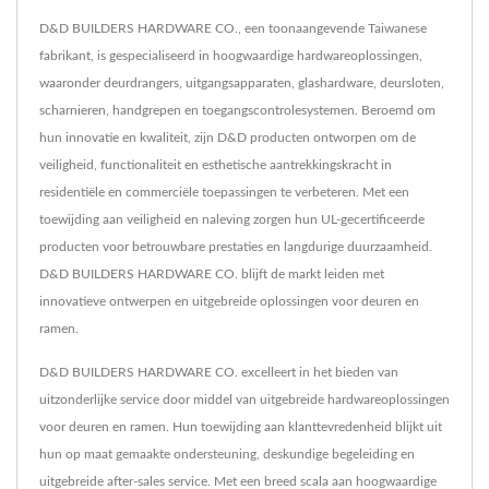
D&D BUILDERS HARDWARE CO., een toonaangevende Taiwanese
fabrikant, is gespecialiseerd in hoogwaardige hardwareoplossingen,
waaronder deurdrangers, uitgangsapparaten, glashardware, deursloten,
scharnieren, handgrepen en toegangscontrolesystemen. Beroemd om
hun innovatie en kwaliteit, zijn D&D producten ontworpen om de
veiligheid, functionaliteit en esthetische aantrekkingskracht in
residentiële en commerciële toepassingen te verbeteren. Met een
toewijding aan veiligheid en naleving zorgen hun UL-gecertificeerde
producten voor betrouwbare prestaties en langdurige duurzaamheid.
D&D BUILDERS HARDWARE CO. blijft de markt leiden met
innovatieve ontwerpen en uitgebreide oplossingen voor deuren en
ramen.
D&D BUILDERS HARDWARE CO. excelleert in het bieden van
uitzonderlijke service door middel van uitgebreide hardwareoplossingen
voor deuren en ramen. Hun toewijding aan klanttevredenheid blijkt uit
hun op maat gemaakte ondersteuning, deskundige begeleiding en
uitgebreide after-sales service. Met een breed scala aan hoogwaardige