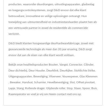
producten, waaronder deurdrangers, uitrustingsapparaten, glasbeslag
en toegangscontrolesystemen, zorgt D&D ervoor dat elke klant
betrouwbare, innovatieve en veilige oplossingen ontvangt. Hun
toewijding aan uitmuntendheid en industriestandaarden plaatst hen als
een vertrouwde partner in zowel de residentiële als commerciële
sectoren.
D&D biedt klanten hoogwaardige deurhardwarefabricage, zowel met
geavanceerde technologie als meer dan 20 jaar ervaring, D&D zorgt
ervoor dat aan de eisen van elke klant wordt voldaan.
Bekijk onze kwaliteitsproducten
Bouten
,
Vangst
,
Connector
,
Cilinder
,
Deur dichterbij
,
Deur Houder
,
Deurklink
,
Deurkijker
,
Stofdichte Strike
,
Uitgangsapparaten
,
Bevestiging
,
Vloerveer
,
Vouwopener
,
Glas Klemmen
,
Bewaker
,
Handvat
,
Scharnier
,
Hevelbevestiging
,
Slot
,
Offset pivotset
,
Lapje
,
Stang
,
Rollende drager
,
Glijdende roller
,
Stop
,
Slaan
,
Spoor
,
Buis
,
Raamoperator
en voel je vrij om
Neem contact met ons op
.