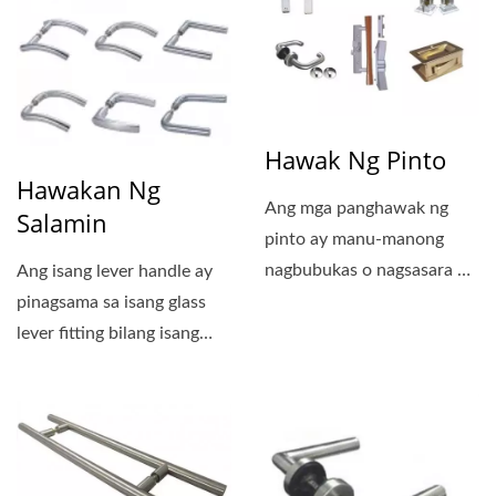
Hawak Ng Pinto
Hawakan Ng
Ang mga panghawak ng
Salamin
pinto ay manu-manong
nagbubukas o nagsasara ng
Ang isang lever handle ay
pinto, at mayroong libu-
pinagsama sa isang glass
libong...
lever fitting bilang isang
kumpletong lock...