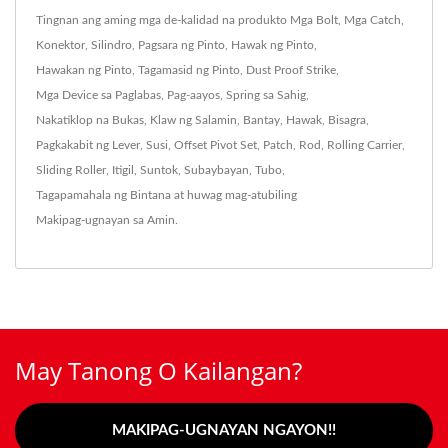
Tingnan ang aming mga de-kalidad na produkto
Mga Bolt
,
Mga Catch
,
Konektor
,
Silindro
,
Pagsara ng Pinto
,
Hawak ng Pinto
,
Hawakan ng Pinto
,
Tagamasid ng Pinto
,
Dust Proof Strike
,
Mga Device sa Paglabas
,
Pag-aayos
,
Spring sa Sahig
,
Nakatiklop na Bukas
,
Klaw ng Salamin
,
Bantay
,
Hawak
,
Bisagra
,
Pagkakabit ng Lever
,
Susi
,
Offset Pivot Set
,
Patch
,
Rod
,
Rolling Carrier
,
Sliding Roller
,
Itigil
,
Suntok
,
Subaybayan
,
Tubo
,
Tagapamahala ng Bintana
at huwag mag-atubiling
Makipag-ugnayan sa Amin
.
May Tanong O Kailangan?
MAKIPAG-UGNAYAN NGAYON!!