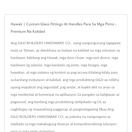
Hawak | Custom Glass Fittings At Handles Para Sa Mga Pinto –
Premium Na Kalidad
Ang D&D BUILDERS HARDWARE CO., isang nangungunang tagagawa
mula sa Taiwan, ay dalubhasa sa mataas na kalidad na mga solusyon sa
hardware, kabilang ang Hawak, mga door closer, mga exit device, mga
hardware ng salamin, mga kandado ng pinto, mga bisagra, mga
hawakan, at mga sistema ng kontrol sa pag-access.Kilalang-kilala para
sa kanilang inobasyon at kalidad, ang mga produktong D&D ay nilikha
upang mapabuti ang seguridad, pag-andar, at kaakit-akit na anyo sa
mga residential at komersyal na aplikasyon.Sa pangako sa kaligtasan at
pagsunod, ang kanilang mga produktong sertipikado ng UL ay
nagbibigay ng maaasahang pagganap at pangmatagalang tibay.Ang
D&D BUILDERS HARDWARE CO. ay patuloy na nangunguna sa
merkado sa mga makabagong disenyo at komprehensibong solusyon
para sa mga pinto at bintana.