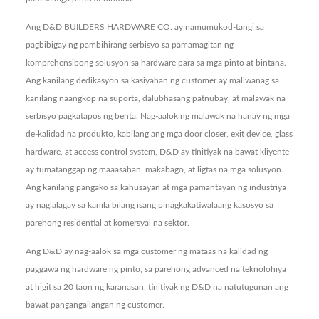
Ang D&D BUILDERS HARDWARE CO. ay namumukod-tangi sa
pagbibigay ng pambihirang serbisyo sa pamamagitan ng
komprehensibong solusyon sa hardware para sa mga pinto at bintana.
Ang kanilang dedikasyon sa kasiyahan ng customer ay maliwanag sa
kanilang naangkop na suporta, dalubhasang patnubay, at malawak na
serbisyo pagkatapos ng benta. Nag-aalok ng malawak na hanay ng mga
de-kalidad na produkto, kabilang ang mga door closer, exit device, glass
hardware, at access control system, D&D ay tinitiyak na bawat kliyente
ay tumatanggap ng maaasahan, makabago, at ligtas na mga solusyon.
Ang kanilang pangako sa kahusayan at mga pamantayan ng industriya
ay naglalagay sa kanila bilang isang pinagkakatiwalaang kasosyo sa
parehong residential at komersyal na sektor.
Ang D&D ay nag-aalok sa mga customer ng mataas na kalidad ng
paggawa ng hardware ng pinto, sa parehong advanced na teknolohiya
at higit sa 20 taon ng karanasan, tinitiyak ng D&D na natutugunan ang
bawat pangangailangan ng customer.