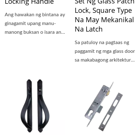
Set Ng Glass Patch
Locking Handle
Lock, Square Type
Ang hawakan ng bintana ay
Na May Mekanikal
ginagamit upang manu-
Na Latch
manong buksan o isara ang
bintana. May iba't...
Sa patuloy na pagtaas ng
paggamit ng mga glass door
sa makabagong arkitektura,
ang pangangailangan...