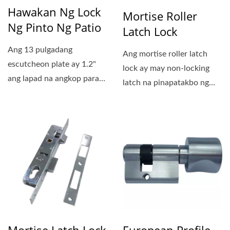
Hawakan Ng Lock
Mortise Roller
Ng Pinto Ng Patio
Latch Lock
Ang 13 pulgadang
Ang mortise roller latch
escutcheon plate ay 1.2"
lock ay may non-locking
ang lapad na angkop para
latch na pinapatakbo ng
sa makitid at malawak na
lever handle, ito ay
estilo...
dinisenyo...
Mortise Latch Lock
European Profile