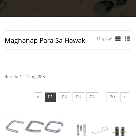
D&D BUILDERS
HARDWARE CO.
Maghanap Para Sa Hawak
Display:
Resulta 1 - 12 ng 235
…
«
01
02
03
04
20
»