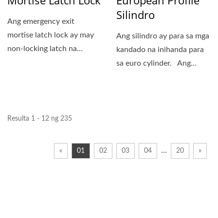
Silindro
Ang emergency exit
mortise latch lock ay may
Ang silindro ay para sa mga
non-locking latch na
kandado na inihanda para
pinapatakbo ng lever
sa euro cylinder. Ang
handle,...
malaking bilog...
Resulta 1 - 12 ng 235
…
«
01
02
03
04
20
»